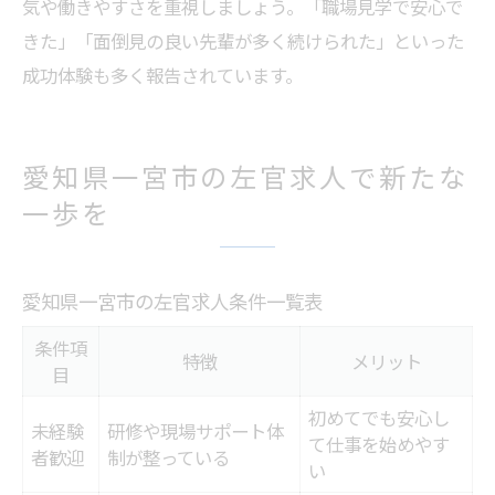
気や働きやすさを重視しましょう。「職場見学で安心で
きた」「面倒見の良い先輩が多く続けられた」といった
成功体験も多く報告されています。
愛知県一宮市の左官求人で新たな
一歩を
愛知県一宮市の左官求人条件一覧表
条件項
特徴
メリット
目
初めてでも安心し
未経験
研修や現場サポート体
て仕事を始めやす
者歓迎
制が整っている
い