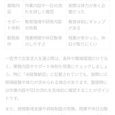
業務内
作業内容や一日の流
実際は体力が多く必
容
れを詳しく確認
要だった
サポー
教育環境や研修内容
教育体制にギャップ
ト体制
の有無
がある
勤務条
残業時間や休日取得
残業が多かった、休
件
のしやすさ
日が取りにくい
一宮市で左官求人を選ぶ際は、条件や職場環境だけでな
く、業務内容やサポート体制も慎重にチェックしましょ
う。特に「未経験歓迎」と記載されていても、実際には
現場経験や体力が求められる場合があります。面接時に
は作業内容や1日の流れを具体的に確認することがポイン
トです。
また、資格取得支援や昇給制度の有無、残業や休日の取