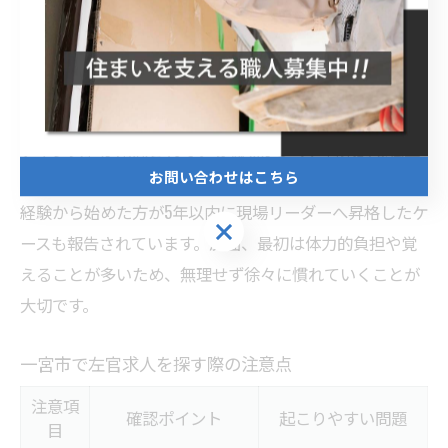
求められる現場が豊富にあります。未経験からでも現場
で経験を積みながら、一生ものの技術を身につけること
ができます。
さらに、「資格取得支援」や「昇給・キャリアアップの
チャンス」が用意されている職場が多く、将来的な独立
お問い合わせはこちら
や親方へのステップも目指せます。成功事例として、未
経験から始めた方が5年以内に現場リーダーへ昇格したケ
お問い合わせはこちら
ースも報告されています。反面、最初は体力的負担や覚
えることが多いため、無理せず徐々に慣れていくことが
大切です。
一宮市で左官求人を探す際の注意点
注意項
確認ポイント
起こりやすい問題
目