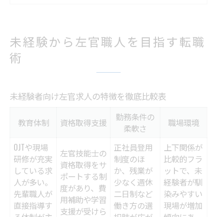
一宮市で左官職人を目指す初めの一歩
技術ゼロから左官へ挑戦するメリット
左官転職で失敗しない求人選びのコツ
未経験から左官職人を目指す転職
愛知県一宮市の左官求人で新たな一歩を
術
愛知県一宮市の左官求人条件一覧表
地域密着型の左官求人が選ばれる理由
未経験者向け左官求人の特徴を徹底比較表
左官職人として一宮市で働く魅力
勤務条件の
一宮市で左官求人を探す際の注意点
教育体制
資格取得支援
職場環境
柔軟さ
通勤しやすい左官求人を選ぶポイント
OJTや現場
正社員登用
上下関係が
左官技能士の
左官の仕事に挑戦するなら今がチャンス
研修が充実
制度のほ
比較的フラ
資格取得をサ
している求
今注目の左官求人動向を一覧で解説
か、残業が
ットで、未
ポートする制
人が多い。
少なく週休
経験者が馴
新しい左官職人が求められる背景
度があり、費
先輩職人が
二日制など
染みやすい
用補助や学習
未経験歓迎の左官求人が増加中
直接指導す
働き方の選
現場が増加
支援が受けら
る体制が主
択肢が広が
傾向にあ