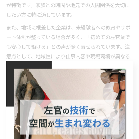
が特徴です。家族との時間や地元での人間関係を大切に
したい方に特に適しています。
また、地域に根差した企業は、未経験者への教育やサポ
ート体制が整っている場合が多く、「初めての左官業で
も安心して働ける」との声が多く寄せられています。注
意点として、地域性により仕事内容や現場環境が異なる
場合があるため、面接時に必ず現場見学や担当者への質
問を行い、自分に合った職場かどうかを確認しましょ
う。
左官職人として一宮市で働く魅力
左官職人として一宮市で働く最大の魅力は、安定した需
要とスキルアップの機会が多い点です。一宮市は住宅や
公共施設の新築・リフォーム工事が活発で、左官技術が