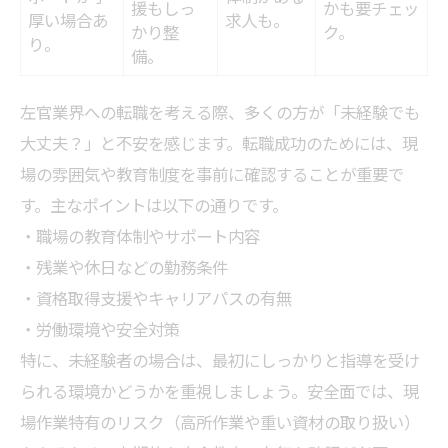
援もしっ
かも要チェッ
厚い場合あ
求人も。
かり整
ク。
り。
備。
左官業界への転職を考える際、多くの方が「未経験でも
大丈夫？」と不安を感じます。転職成功のためには、現
場の雰囲気や教育制度を事前に確認することが重要で
す。主なポイントは以下の通りです。
・職場の教育体制やサポート内容
・残業や休日などの勤務条件
・資格取得支援やキャリアパスの有無
・労働環境や安全対策
特に、未経験者の場合は、最初にしっかりと指導を受け
られる環境かどうかを重視しましょう。安全面では、現
場作業特有のリスク（高所作業や重い資材の取り扱い）