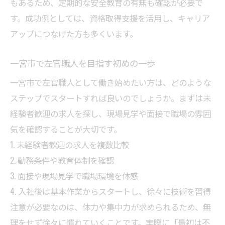
もあるため、定期的な安全教育の有無も確認が必要で
す。成功例としては、資格取得支援を活用し、キャリア
アップにつなげた方も多くいます。
一宮市で左官職人を目指す初めの一歩
一宮市で左官職人として働き始めたい方は、どのような
ステップでスタートすれば良いのでしょうか。まずは未
経験者歓迎の求人を探し、現場見学や面接で職場の雰囲
気を確認することが大切です。
1. 未経験者歓迎の求人を複数比較
2. 勤務条件や教育体制を確認
3. 面接や現場見学で職場環境を体感
4. 入社後は基本作業からスタートし、徐々に技術を習得
注意が必要なのは、体力や集中力が求められるため、無
理をせず徐々に慣れていくことです。実際に「最初は不