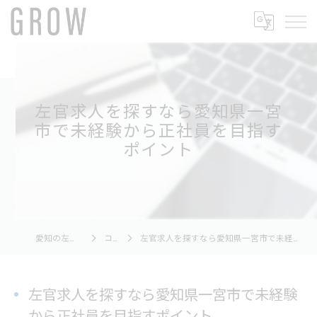
左官求人を探すなら愛知県一宮
市で未経験から正社員を目指す
ポイント
愛知の左官ならGROW
コラム
左官求人を探すなら愛知県一宮市で未経験から正社員を目指すポイント
左官求人を探すなら愛知県一宮市で未経験
から正社員を目指すポイント