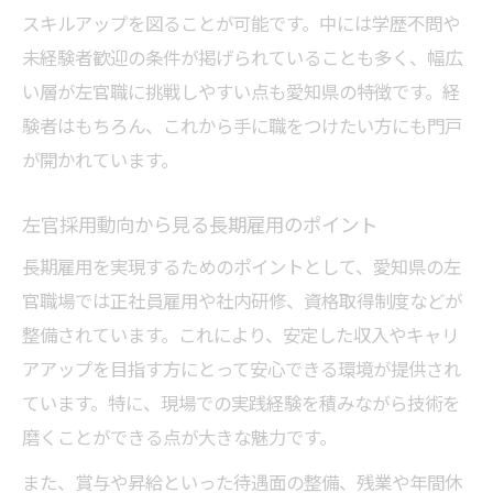
スキルアップを図ることが可能です。中には学歴不問や
未経験者歓迎の条件が掲げられていることも多く、幅広
い層が左官職に挑戦しやすい点も愛知県の特徴です。経
験者はもちろん、これから手に職をつけたい方にも門戸
が開かれています。
左官採用動向から見る長期雇用のポイント
長期雇用を実現するためのポイントとして、愛知県の左
官職場では正社員雇用や社内研修、資格取得制度などが
整備されています。これにより、安定した収入やキャリ
アアップを目指す方にとって安心できる環境が提供され
ています。特に、現場での実践経験を積みながら技術を
磨くことができる点が大きな魅力です。
また、賞与や昇給といった待遇面の整備、残業や年間休