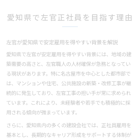
左官正社員として働くメリットと将来性
愛知県の左官採用動向と職場環境の特徴
愛知県で左官正社員を目指す理由
左官職が愛知県で人気職種となる理由とは
未経験から左官技術を磨く近道
左官が愛知県で安定雇用を得やすい背景を解説
未経験者が左官技術を習得するための第一
愛知県で左官が安定雇用を得やすい背景には、地域の建
歩
築需要の高さと、左官職人の人材確保が急務となってい
左官見習いから正社員を目指す具体的な方
る現状があります。特に名古屋市を中心とした都市部で
法
は、マンションや住宅、公共施設の新築・改修工事が継
愛知県で未経験から左官を始めるメリット
続的に発生しており、左官工事の担い手が常に求められ
先輩職人の指導で左官技術を伸ばすコツ
ています。これにより、未経験者や若手でも積極的に採
左官技能士資格を目指す未経験者向け支援
用される傾向が強まっています。
左官転職を考えるなら愛知県がおすすめ
さらに、愛知県内の多くの建設会社では、正社員雇用を
左官転職に愛知県を選ぶべき理由と強み
基本とし、長期的なキャリア形成をサポートする体制が