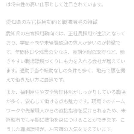
は将来性の高い仕事として注目されています。
愛知県の左官採用動向と職場環境の特徴
愛知県の左官採用動向では、正社員採用が主流となって
おり、学歴不問や未経験歓迎の求人が多いのが特徴で
す。年間休日や残業の少なさ、長期休暇の取得など、働
きやすい職場環境づくりにも力を入れる会社が増えてい
ます。通勤手当や転勤なしの条件も多く、地元で腰を据
えて働きたい方に最適です。
また、福利厚生や安全管理体制がしっかりしている職場
が多く、安心して働ける点も魅力です。現場でのチーム
ワークや先輩職人からの直接指導を受けられるため、未
経験者でも早期に技術を身につけることができます。こ
うした職場環境が、左官職の人気を支えています。