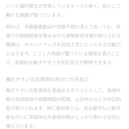
いった福利厚生が充実しているケースが多く、安心して
働ける基盤が整っています。
例えば、未経験者歓迎や学歴不問の求人であっても、現
場での実践経験を積みながら資格取得支援が受けられる
職場は、キャリアアップを目指す方にとって大きな魅力
となります。こうした制度が整っている環境を選ぶこと
で、長期的な働きやすさや安定収入が期待できます。
働きやすい左官現場の見分け方を紹介
働きやすい左官現場を見極めるポイントとして、現場作
業の負担軽減や残業時間の管理、土日休みなどの休日制
度が挙げられます。特に愛知県では、名古屋市など都市
部を中心に年間休日や長期休暇がしっかり取れる会社も
増えています。