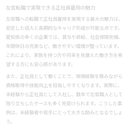
左官転職で実現できる正社員雇用の魅力
左官職への転職で正社員雇用を実現する最大の魅力は、
安定した収入と長期的なキャリア形成が可能な点です。
愛知県の多くの企業では、賞与や昇給、社会保険完備、
年間休日の充実など、働きやすい環境が整っています。
これにより、家族を持つ方や将来を見据えた働き方を希
望する方にも安心感があります。
また、正社員として働くことで、現場経験を積みながら
資格取得や技能向上を目指しやすくなります。実際に、
未経験から正社員として入社し、数年で左官職人として
独り立ちしたケースも多く見受けられます。こうした事
例は、未経験者や若手にとって大きな励みとなるでしょ
う。