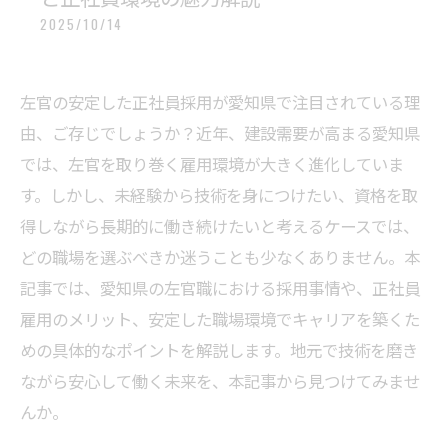
2025/10/14
左官の安定した正社員採用が愛知県で注目されている理
由、ご存じでしょうか？近年、建設需要が高まる愛知県
では、左官を取り巻く雇用環境が大きく進化していま
す。しかし、未経験から技術を身につけたい、資格を取
得しながら長期的に働き続けたいと考えるケースでは、
どの職場を選ぶべきか迷うことも少なくありません。本
記事では、愛知県の左官職における採用事情や、正社員
雇用のメリット、安定した職場環境でキャリアを築くた
めの具体的なポイントを解説します。地元で技術を磨き
ながら安心して働く未来を、本記事から見つけてみませ
んか。