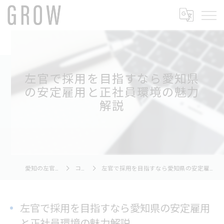
左官で採用を目指すなら愛知県
の安定雇用と正社員環境の魅力
解説
愛知の左官ならGROW
コラム
左官で採用を目指すなら愛知県の安定雇用と正社員環境の魅力解説
左官で採用を目指すなら愛知県の安定雇用
と正社員環境の魅力解説