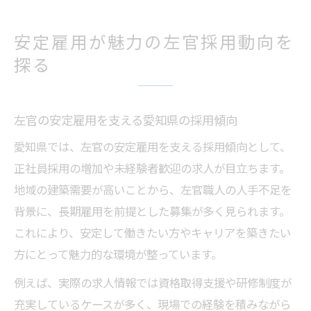
安定雇用が魅力の左官採用動向を
探る
左官の安定雇用を支える愛知県の採用傾向
愛知県では、左官の安定雇用を支える採用傾向として、
正社員採用の増加や未経験者歓迎の求人が目立ちます。
地域の建築需要が高いことから、左官職人の人手不足を
背景に、長期雇用を前提とした募集が多く見られます。
これにより、安定して働きたい方やキャリアを築きたい
方にとって魅力的な環境が整っています。
例えば、実際の求人情報では資格取得支援や研修制度が
充実しているケースが多く、現場での経験を積みながら