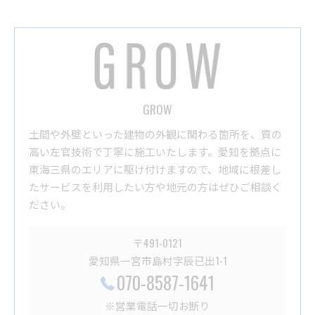
GROW
土間や外壁といった建物の外観に関わる箇所を、質の
高い左官技術で丁寧に施工いたします。愛知を拠点に
東海三県のエリアに駆け付けますので、地域に根差し
たサービスを利用したい方や地元の方はぜひご相談く
ださい。
〒491-0121
愛知県一宮市島村字辰已出1-1
070-8587-1641
※営業電話一切お断り