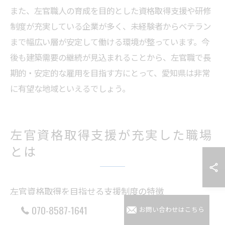
また、左官職人の育成を目的とした資格取得支援や研修
制度が充実している企業が多く、未経験者からベテラン
まで幅広い層が安定して働ける環境が整っています。今
後も建築需要の継続が見込まれることから、左官職で長
期的・安定的な雇用を目指す方にとって、愛知県は非常
に有望な地域といえるでしょう。
左官資格取得支援が充実した職場
とは
左官資格取得を目指せる支援制度の特徴
070-8587-1641
愛知県で左官として正社員採用を目指す方にとって、資
お問い合わせはこちら