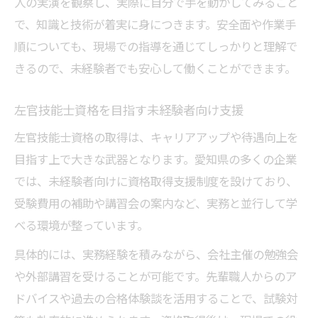
人の実演を観察し、実際に自分で手を動かしてみること
で、知識と技術が着実に身につきます。安全面や作業手
順についても、現場での指導を通じてしっかりと理解で
きるので、未経験者でも安心して働くことができます。
左官技能士資格を目指す未経験者向け支援
左官技能士資格の取得は、キャリアアップや待遇向上を
目指す上で大きな武器となります。愛知県の多くの企業
では、未経験者向けに資格取得支援制度を設けており、
受験費用の補助や講習会の案内など、実務と並行して学
べる環境が整っています。
具体的には、実務経験を積みながら、会社主催の勉強会
や外部講習を受けることが可能です。先輩職人からのア
ドバイスや過去の合格体験談を活用することで、試験対