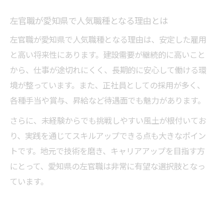
左官職が愛知県で人気職種となる理由とは
左官職が愛知県で人気職種となる理由は、安定した雇用
と高い将来性にあります。建設需要が継続的に高いこと
から、仕事が途切れにくく、長期的に安心して働ける環
境が整っています。また、正社員としての採用が多く、
各種手当や賞与、昇給など待遇面でも魅力があります。
さらに、未経験からでも挑戦しやすい風土が根付いてお
り、実践を通じてスキルアップできる点も大きなポイン
トです。地元で技術を磨き、キャリアアップを目指す方
にとって、愛知県の左官職は非常に有望な選択肢となっ
ています。