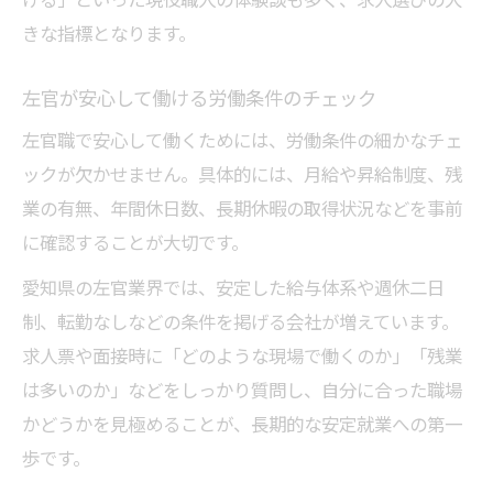
きな指標となります。
左官が安心して働ける労働条件のチェック
左官職で安心して働くためには、労働条件の細かなチェ
ックが欠かせません。具体的には、月給や昇給制度、残
業の有無、年間休日数、長期休暇の取得状況などを事前
に確認することが大切です。
愛知県の左官業界では、安定した給与体系や週休二日
制、転勤なしなどの条件を掲げる会社が増えています。
求人票や面接時に「どのような現場で働くのか」「残業
は多いのか」などをしっかり質問し、自分に合った職場
かどうかを見極めることが、長期的な安定就業への第一
歩です。