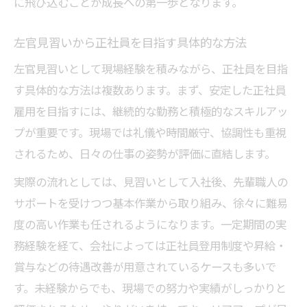
に飛び込むことが成長への第一歩となります。
左官見習いから正社員を目指す具体的な方法
左官見習いとして現場経験を積みながら、正社員を目指
す具体的な方法は複数あります。まず、安定した正社員
雇用を目指すには、継続的な勤務と積極的なスキルアッ
プが重要です。現場では礼儀や時間厳守、協調性も重視
されるため、日々の仕事の姿勢が評価に直結します。
実際の流れとしては、見習いとして入社後、先輩職人の
サポートを受けつつ基本作業から取り組み、徐々に難易
度の高い作業も任されるようになります。一定期間の実
務経験を経て、会社によっては正社員登用制度や昇給・
賞与などの待遇改善が用意されているケースも多いで
す。未経験からでも、現場での努力や実績がしっかりと