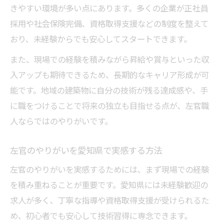
きやすい環境が多い点にあります。多くの企業が正社員
採用や社会保険完備、資格取得支援などの制度を整えて
おり、未経験からでも安心してスタートできます。
また、現場での経験を積みながら昇給や賞与といった収
入アップも期待できるため、長期的なキャリア形成が可
能です。地域の建築物に自分の技術が残る達成感や、手
に職をつけることで将来の独立も目指せる点が、左官職
人ならではのやりがいです。
左官のやりがいを愛知県で実感する方法
左官のやりがいを実感するためには、まず現場での経験
を積み重ねることが重要です。愛知県には未経験歓迎の
求人が多く、丁寧な指導や資格取得支援が受けられるた
め、初心者でも安心して技術習得に専念できます。