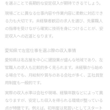
を選ぶことで長期的な安定収入が期待できるでしょう。
現場ごとに異なる仕事内容や作業内容に柔軟に対応でき
る力も大切です。未経験者歓迎の求人を選び、先輩職人
の指導を受けながら確実に技術を身につけることが、安
定収入への近道となります。
愛知県で左官仕事を選ぶ際の収入事情
愛知県は名古屋を中心に建設業が盛んな地域であり、左
官職人の求人も比較的多く見られます。未経験から始め
る場合でも、月給制や賞与のある会社が多く、正社員登
用制度も一般的です。
実際の収入水準は会社や現場、経験年数などによって異
なりますが、安定した収入を得られる環境が整っている
点が特徴です。例えば、初年度は見習いとしてスタート