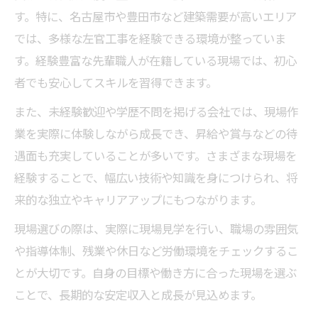
す。特に、名古屋市や豊田市など建築需要が高いエリア
では、多様な左官工事を経験できる環境が整っていま
す。経験豊富な先輩職人が在籍している現場では、初心
者でも安心してスキルを習得できます。
また、未経験歓迎や学歴不問を掲げる会社では、現場作
業を実際に体験しながら成長でき、昇給や賞与などの待
遇面も充実していることが多いです。さまざまな現場を
経験することで、幅広い技術や知識を身につけられ、将
来的な独立やキャリアアップにもつながります。
現場選びの際は、実際に現場見学を行い、職場の雰囲気
や指導体制、残業や休日など労働環境をチェックするこ
とが大切です。自身の目標や働き方に合った現場を選ぶ
ことで、長期的な安定収入と成長が見込めます。