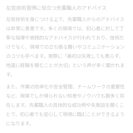
左官技術習得に役立つ先輩職人のアドバイス
左官技術を身につける上で、先輩職人からのアドバイス
は非常に貴重です。多くの現場では、初心者に対して丁
寧な指導や実践的なアドバイスが行われており、技術だ
けでなく、現場での立ち振る舞いやコミュニケーション
のコツも学べます。実際に「最初は失敗しても焦らず、
地道に経験を積むことが大切」という声が多く聞かれま
す。
また、作業の効率化や安全管理、チームワークの重要性
など、現場でしか得られない知恵やノウハウも数多く存
在します。先輩職人の具体的な成功例や失敗談を聞くこ
とで、初心者でも安心して現場に臨むことができるよう
になります。