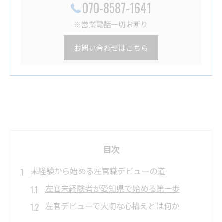
070-8587-1641
※営業電話一切お断り
お問い合わせはこちら
目次
未経験から始める左官職デビューの道
左官未経験者が愛知県で始める第一歩
左官デビューで大切な心構えとは何か