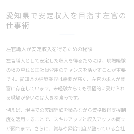
愛知県で安定収入を目指す左官の
仕事術
左官職人が安定収入を得るための秘訣
左官職人として安定した収入を得るためには、現場経験
の積み重ねと正社員登用のチャンスを活かすことが重要
です。愛知県の建築業界は需要が高く、左官の求人が豊
富に存在しています。未経験からでも積極的に受け入れ
る職場が多いのは大きな強みです。
例えば、現場での実践経験を積みながら資格取得支援制
度を活用することで、スキルアップと収入アップの両立
が図れます。さらに、賞与や昇給制度が整っている会社