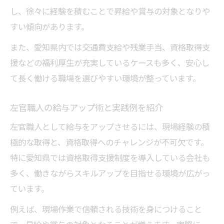
し、徐々に経験を積むことで昇給や賞与の対象となりや
すい傾向があります。
また、愛知県内では交通費支給や残業手当、資格取得支
援などの福利厚生が充実しているケースも多く、安心し
て長く働ける職場を選びやすい環境が整っています。
左官職人の給与アップ術と実践例を紹介
左官職人として給与をアップさせるには、現場経験の積
極的な取得と、資格取得へのチャレンジが不可欠です。
特に愛知県では資格取得支援制度を導入している会社も
多く、働きながらスキルアップを目指せる環境が広がっ
ています。
例えば、現場作業で信頼される技術を身につけること