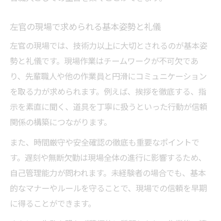
左官の現場で求められる基本姿勢と礼儀
左官の現場では、技術力以上に大切とされるのが基本姿
勢と礼儀です。現場作業はチームワークが不可欠であ
り、先輩職人や他の作業員と円滑にコミュニケーション
を取る力が求められます。例えば、挨拶を徹底する、指
示を素直に聞く、道具を丁寧に扱うといった行動が信頼
関係の構築につながります。
また、時間厳守や安全確認の徹底も重要なポイントで
す。遅刻や無断欠勤は現場全体の進行に影響するため、
自己管理能力が問われます。未経験者の場合でも、基本
的なマナーやルールを守ることで、現場での信頼を早期
に得ることができます。