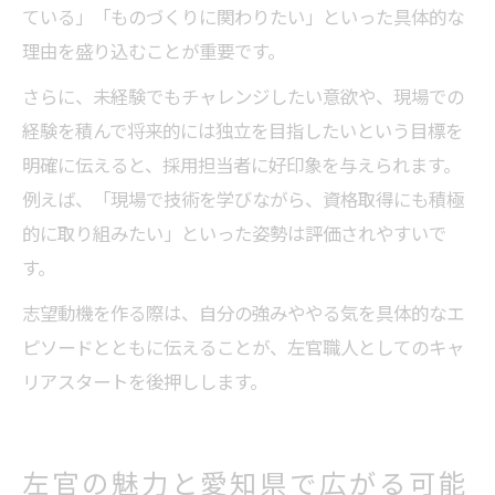
ている」「ものづくりに関わりたい」といった具体的な
理由を盛り込むことが重要です。
さらに、未経験でもチャレンジしたい意欲や、現場での
経験を積んで将来的には独立を目指したいという目標を
明確に伝えると、採用担当者に好印象を与えられます。
例えば、「現場で技術を学びながら、資格取得にも積極
的に取り組みたい」といった姿勢は評価されやすいで
す。
志望動機を作る際は、自分の強みややる気を具体的なエ
ピソードとともに伝えることが、左官職人としてのキャ
リアスタートを後押しします。
左官の魅力と愛知県で広がる可能