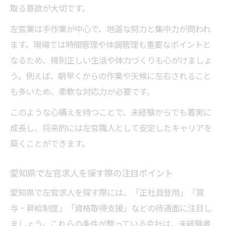
左官の現場で求められるスキルと経験
取る意欲が大切です。
左官職人が安定した職場を選ぶ基準とは
左官業は手作業が中心で、地道な努力と集中力が問われ
将来性ある左官キャリアアップの秘訣とは
ます。現場では時間管理や体調管理も重要なポイントと
左官でキャリアアップするための道筋
なるため、規則正しい生活や体力づくりも心がけましょ
う。例えば、朝早くからの作業や天候に左右されること
愛知県で左官職人が目指すべき将来像
も多いため、柔軟な対応力が必要です。
左官の資格取得がキャリアに与える効果
このような心構えを持つことで、未経験からでも着実に
左官職人として成長できる環境の見極め方
成長し、将来的には左官職人として安定したキャリアを
左官キャリアアップを叶える学び直し術
築くことができます。
愛知県で左官求人を探す際の注目ポイント
愛知県で左官求人を探す際には、「正社員登用」「賞
与・昇給制度」「資格取得支援」などの待遇面に注目し
ましょう。これらの条件が整っている会社は、未経験者