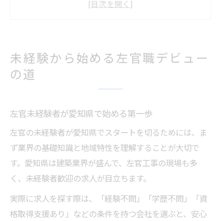
愛知県で左官求人を探す際の注目ポイント
左官の未経験でも安心な職場の見分け方
左官職人を目指す志望動機の作り方を解説
左官の魅力と愛知県で広がる可能性
未経験から始める左官職デビュー
左官の伝統技術が愛知県で注目される理由
の道
左官が愛知県で求められる背景と将来性
左官職人が活躍できる愛知県の建築現場
左官未経験者が愛知県で始める第一歩
愛知県で左官の仕事に携わる魅力を紹介
左官の未経験者が愛知県でスタートを切るためには、ま
左官のやりがいを愛知県で実感する方法
ず業界の基礎知識と地域特性を理解することが大切で
初心者なら知りたい左官技術習得法
す。愛知県は建築業界が盛んで、左官工事の現場も多
左官技術をゼロから学ぶ愛知県での流れ
く、未経験者歓迎の求人が目立ちます。
左官の基本技術を身につける練習方法
実際に求人を探す際は、「経験不問」「学歴不問」「資
左官初心者が選ぶべき研修や講習会とは
格取得支援あり」などの条件を持つ会社を選ぶと、安心