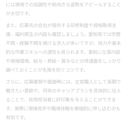
には現場での協調性や前向きな姿勢をアピールすること
が大切です。
また、応募先の会社が提供する研修制度や資格取得支
援、福利厚生の内容も確認しましょう。愛知県では学歴
不問・経験不問を掲げる求人が多いですが、体力や基本
的な作業スキルへの適性も見られます。事前に仕事内容
や現場環境、給与・昇給・賞与などの待遇面をしっかり
調べておくことが失敗を防ぐコツです。
さらに、応募書類や面接時には、左官職人として長期で
働きたい意欲や、将来のキャリアプランを具体的に伝え
ることで、採用担当者に好印象を与えることができま
す。実際に現場見学や職場体験を積極的に申し込むのも
有効です。