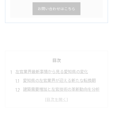
お問い合わせはこちら
目次
左官業界最新事情から見る愛知県の変化
愛知県の左官業界が迎える新たな転換期
建築需要増加と左官技術の革新動向を分析
左官職人不足と働き方改革の現状を解説
左官業界愛知県の現場で求められる対応力