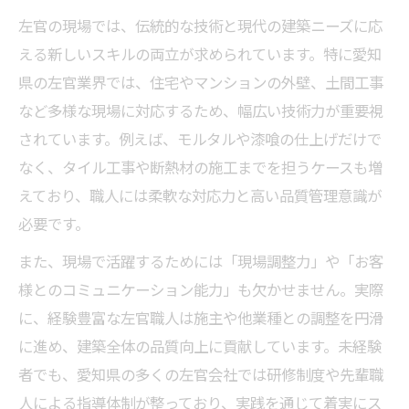
左官の現場では、伝統的な技術と現代の建築ニーズに応
える新しいスキルの両立が求められています。特に愛知
県の左官業界では、住宅やマンションの外壁、土間工事
など多様な現場に対応するため、幅広い技術力が重要視
されています。例えば、モルタルや漆喰の仕上げだけで
なく、タイル工事や断熱材の施工までを担うケースも増
えており、職人には柔軟な対応力と高い品質管理意識が
必要です。
また、現場で活躍するためには「現場調整力」や「お客
様とのコミュニケーション能力」も欠かせません。実際
に、経験豊富な左官職人は施主や他業種との調整を円滑
に進め、建築全体の品質向上に貢献しています。未経験
者でも、愛知県の多くの左官会社では研修制度や先輩職
人による指導体制が整っており、実践を通じて着実にス