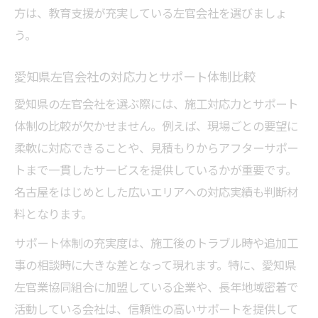
方は、教育支援が充実している左官会社を選びましょ
う。
愛知県左官会社の対応力とサポート体制比較
愛知県の左官会社を選ぶ際には、施工対応力とサポート
体制の比較が欠かせません。例えば、現場ごとの要望に
柔軟に対応できることや、見積もりからアフターサポー
トまで一貫したサービスを提供しているかが重要です。
名古屋をはじめとした広いエリアへの対応実績も判断材
料となります。
サポート体制の充実度は、施工後のトラブル時や追加工
事の相談時に大きな差となって現れます。特に、愛知県
左官業協同組合に加盟している企業や、長年地域密着で
活動している会社は、信頼性の高いサポートを提供して