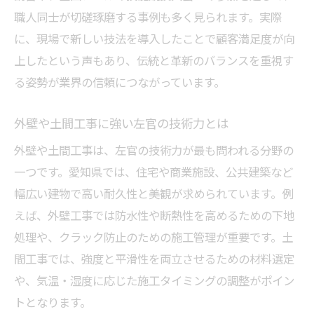
職人同士が切磋琢磨する事例も多く見られます。実際
に、現場で新しい技法を導入したことで顧客満足度が向
上したという声もあり、伝統と革新のバランスを重視す
る姿勢が業界の信頼につながっています。
外壁や土間工事に強い左官の技術力とは
外壁や土間工事は、左官の技術力が最も問われる分野の
一つです。愛知県では、住宅や商業施設、公共建築など
幅広い建物で高い耐久性と美観が求められています。例
えば、外壁工事では防水性や断熱性を高めるための下地
処理や、クラック防止のための施工管理が重要です。土
間工事では、強度と平滑性を両立させるための材料選定
や、気温・湿度に応じた施工タイミングの調整がポイン
トとなります。