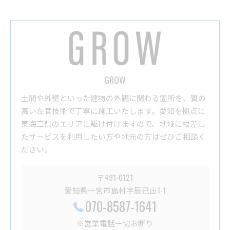
GROW
土間や外壁といった建物の外観に関わる箇所を、質の
高い左官技術で丁寧に施工いたします。愛知を拠点に
東海三県のエリアに駆け付けますので、地域に根差し
たサービスを利用したい方や地元の方はぜひご相談く
ださい。
〒491-0121
愛知県一宮市島村字辰已出1-1
070-8587-1641
※営業電話一切お断り