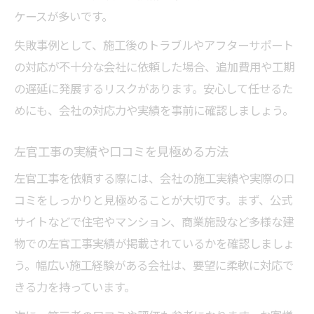
ケースが多いです。
失敗事例として、施工後のトラブルやアフターサポート
の対応が不十分な会社に依頼した場合、追加費用や工期
の遅延に発展するリスクがあります。安心して任せるた
めにも、会社の対応力や実績を事前に確認しましょう。
左官工事の実績や口コミを見極める方法
左官工事を依頼する際には、会社の施工実績や実際の口
コミをしっかりと見極めることが大切です。まず、公式
サイトなどで住宅やマンション、商業施設など多様な建
物での左官工事実績が掲載されているかを確認しましょ
う。幅広い施工経験がある会社は、要望に柔軟に対応で
きる力を持っています。