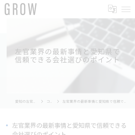
左官業界の最新事情と愛知県で
信頼できる会社選びのポイント
愛知の左官ならGROW
コラム
左官業界の最新事情と愛知県で信頼できる会社選びのポイント
左官業界の最新事情と愛知県で信頼できる
会社選びのポイント