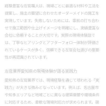
経験豊富な左官職人は、現場ごとに最適な材料や工法を
提案し、施主の要望に合わせたオーダーメイドの施工を
実現しています。失敗しないためには、事前の打ち合わ
せで施工範囲や仕上げイメージを明確にし、実績豊富な
会社に依頼することが大切です。実際の現場体験談で
は、丁寧なヒアリングとアフターフォロー体制が評価さ
れているケースが多く、信頼できる左官会社選びの重要
性が再認識されています。
左官業界愛知県の現場体験が語る実践力
愛知県の左官業界では、現場経験を通じて培われる「実
践力」が大きな強みとなっています。例えば、名古屋市
や知多エリアなど地域ごとに異なる建築需要や環境条件
に対応するため、柔軟な現場対応力が求められます。現