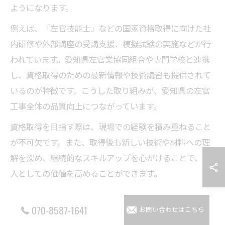
ようになります。
例えば、「左官技能士」などの国家資格取得に向けた社
内研修や外部講座の受講支援、模擬試験の実施などが行
われています。愛知県左官業協同組合や専門学校と連携
し、資格取得のための最新情報や技術講習も提供されて
いるのが特徴です。こうした取り組みが、愛知県の左官
工事全体の品質向上につながっています。
資格取得を目指す際は、現場での経験を積み重ねること
が不可欠です。また、取得後も新しい技術や材料への理
解を深め、継続的なスキルアップを心がけることで、職
人としての価値を高めることができます。
先輩職人による直接指導の魅力を解説
070-8587-1641
お問い合わせはこちら
左官業界では、先輩職人による直接指導が大きな魅力と