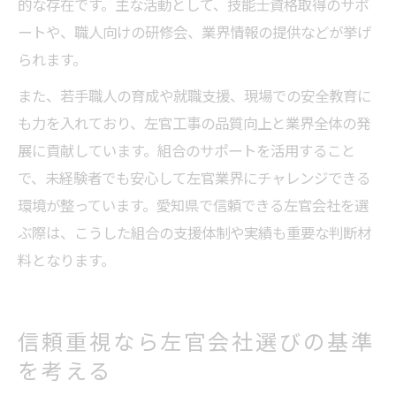
的な存在です。主な活動として、技能士資格取得のサポ
ートや、職人向けの研修会、業界情報の提供などが挙げ
られます。
また、若手職人の育成や就職支援、現場での安全教育に
も力を入れており、左官工事の品質向上と業界全体の発
展に貢献しています。組合のサポートを活用すること
で、未経験者でも安心して左官業界にチャレンジできる
環境が整っています。愛知県で信頼できる左官会社を選
ぶ際は、こうした組合の支援体制や実績も重要な判断材
料となります。
信頼重視なら左官会社選びの基準
を考える