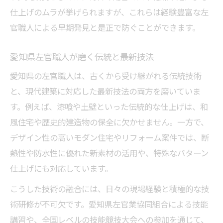
仕上げのムラが挙げられますが、これらは経験豊富な左
官職人による早期発見と是正で防ぐことができます。
愛知県左官職人が磨く伝統と最新技法
愛知県の左官職人は、古くから受け継がれる伝統技術
と、現代建築に対応した最新技法の両方を磨いていま
す。例えば、漆喰や土壁といった伝統的な仕上げは、和
風住宅や歴史的建造物の保全に欠かせません。一方で、
デザイン性の高いモダン住宅やリフォーム案件では、断
熱性や防水性に優れた新素材の活用や、特殊なパターン
仕上げにも対応しています。
こうした技術の融合には、日々の現場経験と積極的な技
術研修が不可欠です。愛知県左官業協同組合による技能
講習や、全国レベルの技能競技大会への参加を通じて、