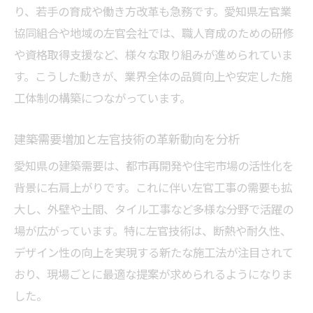
り、若手の育成や働き方改革も急務です。愛知県左官業
信頼重視なら左官会社選びの基準を考える
協同組合や地域の左官会社では、職人育成のための研修
左官業界愛知県で信頼される会社の特徴
や資格取得支援など、様々な取り組みが進められていま
左官工事の実績や口コミを見極める方法
す。こうした動きが、業界全体の品質向上や安定した施
施工事例から学ぶ良質な左官会社の選び方
工体制の構築につながっています。
左官職人の教育体制と資格取得支援が重要
愛知県左官会社の対応力とサポート体制比
建築需要増加と左官技術の革新動向を分析
較
愛知県の建築需要は、都市再開発や住宅市場の活性化を
左官職人のキャリア形成と育成環境の実際
背景に右肩上がりです。これに伴い左官工事の需要も拡
未経験から始める左官職人の成長ステップ
大し、外壁や土間、タイル工事など多様な分野で活躍の
愛知県内左官会社の充実した研修制度とは
場が広がっています。特に左官技術は、断熱や耐久性、
デザイン性の向上を実現する新たな施工法が注目されて
資格取得・技術向上を叶える左官業界愛知
おり、現場ごとに最適な提案が求められるようになりま
県
した。
先輩職人による直接指導の魅力を解説