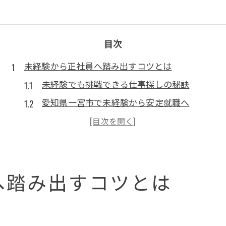
目次
未経験から正社員へ踏み出すコツとは
未経験でも挑戦できる仕事探しの秘訣
愛知県一宮市で未経験から安定就職へ
正社員採用に強い未経験者のアピール方法
未経験歓迎求人で選ばれる人材の特徴とは
未経験からのキャリア形成に必要な心構え
へ踏み出すコツとは
愛知県一宮市で始める新しい仕事探し
未経験OKの求人が豊富な一宮市の魅力
未経験でも安心の仕事探しポイント解説