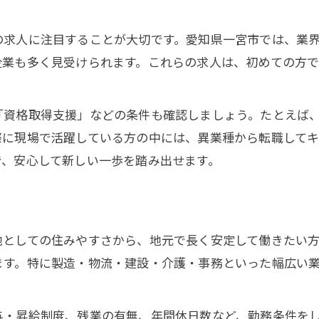
正社員を目指す未経験者向け求人の探し方
一宮市で未経験歓迎求人を比較するコツ
求人に注目することが大切です。愛知県一宮市では、業界
未経験スタートにおすすめの応募戦略
企業も多く見受けられます。これらの求人は、初めての方
未経験者歓迎の職種選びで未来を描く
未経験でも自分に合う職種の見つけ方
「資格取得支援」などの条件も確認しましょう。たとえば
一宮市で未経験歓迎の職種を徹底解説
際に現場で活躍している方の中には、異業種から転職して
未経験から始める事務やサービス職の魅力
で、安心して新しい一歩を踏み出せます。
未経験OKの職種でキャリアアップを目指す
未経験歓迎求人で将来性を見極める視点
経験ゼロでも安心できる職場の選び方
としての住みやすさから、地元で長く安定して働きたい方
未経験歓迎の職場環境を見極めるポイント
ます。特に製造・物流・建設・介護・事務といった幅広い
サポート体制が整う職場は未経験に最適
未経験でも安心できる企業の特徴とは
与・昇給制度、残業の有無、年間休日数など、勤務条件を