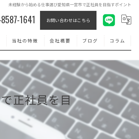
未経験から始める仕事選び愛知県一宮市で正社員を目指すポイント
-8587-1641
お問い合わせはこちら
報
当社の特徴
会社概要
ブログ
コラム
コンクリート
外壁
求人
市で正社員を目
転職
正社員