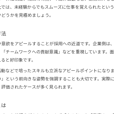
社では、未経験からでもスムーズに仕事を覚えられたとい
未経験スタートで重視したい福利厚生
かどうかを見極めましょう。
一宮市で未経験歓迎の働きやすい企業選び
正社員を目指すなら知っておきたい条件
方法
未経験者が正社員採用で重視すべき条件
や意欲をアピールすることが採用への近道です。企業側は
正社員登用に有利な未経験歓迎求人の特徴
」「チームワークへの貢献意識」などを重視しています。
未経験OKの求人選びで外せないポイント
えると好印象です。
未経験から正社員を目指すための必須条件
お問い合わせはこちら
お問い合わせはこちら
活動などで培ったスキルも立派なアピールポイントになり
一宮市で未経験者が叶えたい働き方の条件
い」という前向きな姿勢を強調することも大切です。実際
転職や就職活動を成功へ導く要素とは
、評価されたケースが多く見られます。
未経験転職で失敗しない応募準備の方法
未経験者が就職活動で意識したいコツ
とは
未経験歓迎求人で内定に近づくポイント