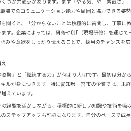
いくつか共通点があります。まず「やる気」や「素直さ」
応募書類や面接で未経験を強みに変える
、職場でのコミュニケーション能力や周囲と協力できる姿勢
未経験でも選ばれる志望動機の伝え方
声を聞くと、「分からないことは積極的に質問し、丁寧に
ます。企業によっては、研修やOJT（現場研修）を通じて
の強みや意欲をしっかり伝えることで、採用のチャンスを広
構え
ぶ姿勢」と「継続する力」が何より大切です。最初は分か
スキルが身につきます。特に愛知県一宮市の企業では、未
が増えています。
での経験を活かしながら、積極的に新しい知識や技術を吸
へのステップアップも可能になります。自分のペースで成