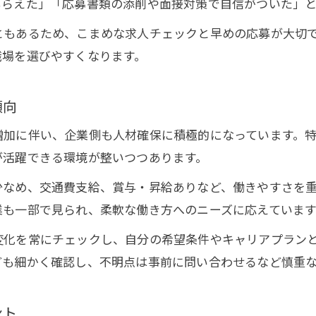
もらえた」「応募書類の添削や面接対策で自信がついた」
女性活躍中の職場求人を探すコツと体験談
ともあるため、こまめな求人チェックと早めの応募が大切
正社員求人で叶うワークライフバランス
職場を選びやすくなります。
未経験から挑戦できる愛知県の求人選び
未経験OKの正社員求人探しで大切な視点
傾向
愛知県で人気の未経験歓迎求人ジャンル
増加に伴い、企業側も人材確保に積極的になっています。
求人応募時に押さえたい未経験者の強み
が活躍できる環境が整いつつあります。
正社員求人選定で転職活動を成功させる方法
少なめ、交通費支給、賞与・昇給ありなど、働きやすさを
お問い合わせはこちら
お問い合わせはこちら
資格不要の求人選びで新しい自分を発見
業も一部で見られ、柔軟な働き方へのニーズに応えています
愛知県で働く正社員求人の魅力を解説
変化を常にチェックし、自分の希望条件やキャリアプラン
愛知県求人の安定性と長期雇用の魅力
ども細かく確認し、不明点は事前に問い合わせるなど慎重
正社員求人で得られる安心の福利厚生
転勤なし求人で叶う地域密着の働き方
ント