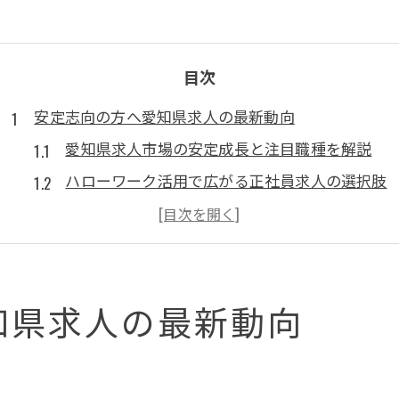
目次
安定志向の方へ愛知県求人の最新動向
愛知県求人市場の安定成長と注目職種を解説
ハローワーク活用で広がる正社員求人の選択肢
転職希望者が知るべき最新求人動向と傾向
40代50代も安心の愛知県求人安定ポイント
正社員求人で給与や待遇の変化をチェック
知県求人の最新動向
理想の職場探しなら愛知県正社員求人で
愛知県求人で理想の職場を見つける具体策
正社員求人ならワークライフバランスも実現