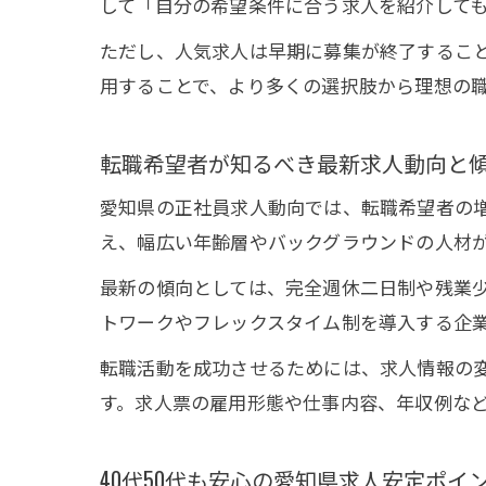
して「自分の希望条件に合う求人を紹介して
ただし、人気求人は早期に募集が終了するこ
用することで、より多くの選択肢から理想の
転職希望者が知るべき最新求人動向と
愛知県の正社員求人動向では、転職希望者の
え、幅広い年齢層やバックグラウンドの人材
最新の傾向としては、完全週休二日制や残業
トワークやフレックスタイム制を導入する企
転職活動を成功させるためには、求人情報の
す。求人票の雇用形態や仕事内容、年収例な
40代50代も安心の愛知県求人安定ポイ