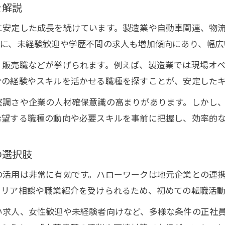
中途採用や未経験歓迎求人の活かし方
を解説
女性が活躍できる求人情報の見極め方
安定した成長を続けています。製造業や自動車関連、物流
働きやすい正社員求人の選び方と比較
特に、未経験歓迎や学歴不問の求人も増加傾向にあり、幅広
経験不問で始めたい愛知県の求人事情
販売職などが挙げられます。例えば、製造業では現場オペ
未経験歓迎の正社員求人が多い愛知県の理由
分の経験やスキルを活かせる職種を探すことが、安定した
求人探しで重視したい経験不問のポイント
堅調さや企業の人材確保意識の高まりがあります。しかし
高卒や第二新卒向け求人のチェック方法
希望する職種の動向や必要スキルを事前に把握し、効率的
異業種転職を成功に導く求人の選び方
求人応募でアピールできる未経験者の強み
の選択肢
女性にも人気な愛知県正社員求人の特徴
の活用は非常に有効です。ハローワークは地元企業との連
女性向け正社員求人の人気職種とポイント
ャリア相談や職業紹介を受けられるため、初めての転職活
求人選びで重視したい福利厚生と働き方
い求人、女性歓迎や未経験者向けなど、多様な条件の正社
産休・育休が整った愛知県求人の見極め方