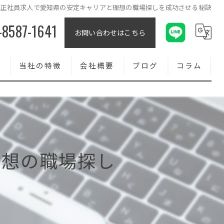
正社員求人で愛知県の安定キャリアと理想の職場探しを成功させる秘訣
-8587-1641
お問い合わせはこちら
報
当社の特徴
会社概要
ブログ
コラム
コンクリート
外壁
求人
理想の職場探し
転職
正社員