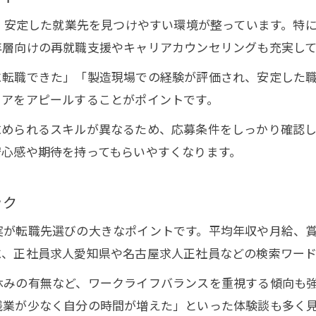
愛知県の求人で注目のキャリアアップ制度
も、安定した就業先を見つけやすい環境が整っています。特
求人応募で重視したい企業の定着率情報
年層向けの再就職支援やキャリアカウンセリングも充実して
に転職できた」「製造現場での経験が評価され、安定した
リアをアピールすることがポイントです。
求められるスキルが異なるため、応募条件をしっかり確認
安心感や期待を持ってもらいやすくなります。
ック
実が転職先選びの大きなポイントです。平均年収や月給、
に、正社員求人愛知県や名古屋求人正社員などの検索ワード
休みの有無など、ワークライフバランスを重視する傾向も
残業が少なく自分の時間が増えた」といった体験談も多く