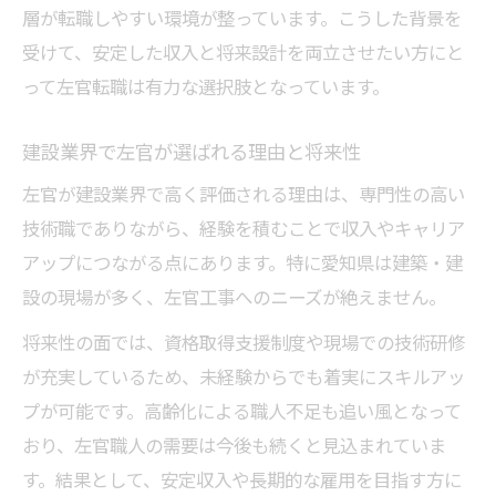
左官で実現できる専門職のキャリア形成
層が転職しやすい環境が整っています。こうした背景を
受けて、安定した収入と将来設計を両立させたい方にと
左官のキャリアアップ術と将来設計のコツ
って左官転職は有力な選択肢となっています。
左官転職後のキャリアアップの道筋を解説
左官職で役職や収入アップを叶える方法
建設業界で左官が選ばれる理由と将来性
左官で将来設計を描くためのポイント集
左官が建設業界で高く評価される理由は、専門性の高い
資格取得で左官キャリアを広げる戦略
技術職でありながら、経験を積むことで収入やキャリア
左官職人が目指す理想の働き方とは
アップにつながる点にあります。特に愛知県は建築・建
ワークライフバランス重視の左官職探し
設の現場が多く、左官工事へのニーズが絶えません。
左官転職で叶うワークライフバランス実現
将来性の面では、資格取得支援制度や現場での技術研修
法
が充実しているため、未経験からでも着実にスキルアッ
左官職の働き方と休日制度を徹底比較
プが可能です。高齢化による職人不足も追い風となって
左官転職でプライベート充実を目指すには
おり、左官職人の需要は今後も続くと見込まれていま
左官職人が重視する残業や勤務時間の実態
す。結果として、安定収入や長期的な雇用を目指す方に