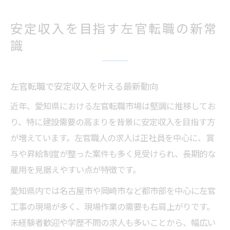
組み
左官転職後の収入アップ事例と実践法
安定収入を目指す左官転職の新常
未経験から挑戦できる左官の働き方
識
未経験から左官に転職する魅力と流れ
左官未経験者が仕事で活躍するコツとは
左官転職で安定収入を叶える最新動向
左官職で未経験者が求められる資質と姿勢
近年、愛知県における左官転職市場は堅調に推移してお
左官転職の研修・教育体制を徹底解説
り、特に建設需要の高まりを背景に安定収入を目指す方
未経験者向け左官求人の見極めポイント
が増えています。左官職人の求人は正社員を中心に、賞
手に職をつけるなら左官職が最適な理由
与や昇給制度が整った案件も多く見受けられ、長期的な
左官で手に職をつけるメリットと将来展望
雇用を見据えやすい点が特徴です。
左官技能の取得が安定収入に直結する理由
愛知県内では名古屋市や岡崎市など都市部を中心に左官
左官職人としての技術力アップの秘訣
工事の現場が多く、現場作業の需要も右肩上がりです。
左官転職は生涯役立つスキルを得られる
未経験者歓迎や学歴不問の求人も多いことから、幅広い