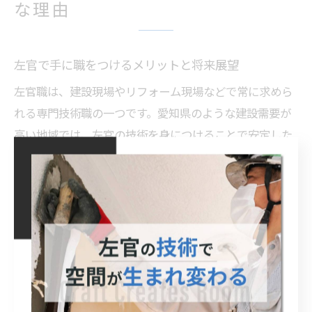
な理由
左官で手に職をつけるメリットと将来展望
左官職は、建設現場やリフォーム現場などで常に求めら
れる専門技術職の一つです。愛知県のような建設需要が
高い地域では、左官の技術を身につけることで安定した
仕事量が見込め、長期的なキャリア設計もしやすいのが
特徴です。未経験からでも経験を積みながら技術を磨け
る環境が整っているため、手に職をつけたい方にとって
大きなメリットとなります。
また、左官職人として独立を目指す方も多く、将来的に
は自分のペースで働くことや、収入アップも可能です。
実際に現場で経験を重ねることで、仕事の幅が広がり、