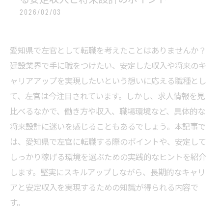
2026/02/03
愛知県で左官として転職を考えたことはありませんか？
建設業界で手に職をつけたい、安定した収入や将来のキ
ャリアアップを実現したいという想いに応える職種とし
て、左官は今注目されています。しかし、求人情報を見
比べるなかで、働き方や収入、職場環境など、具体的な
将来設計に迷いを感じることもあるでしょう。本記事で
は、愛知県で左官に転職する際のポイントや、安定して
しっかり稼げる環境を選ぶための実践的なヒントを紹介
します。堅実にスキルアップしながら、長期的なキャリ
アと安定収入を実現するための知識が得られる内容で
す。