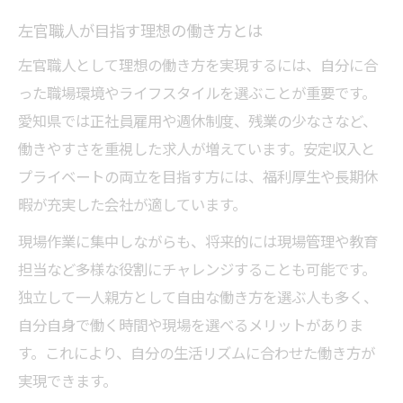
左官職人が目指す理想の働き方とは
左官職人として理想の働き方を実現するには、自分に合
った職場環境やライフスタイルを選ぶことが重要です。
愛知県では正社員雇用や週休制度、残業の少なさなど、
働きやすさを重視した求人が増えています。安定収入と
プライベートの両立を目指す方には、福利厚生や長期休
暇が充実した会社が適しています。
現場作業に集中しながらも、将来的には現場管理や教育
担当など多様な役割にチャレンジすることも可能です。
独立して一人親方として自由な働き方を選ぶ人も多く、
自分自身で働く時間や現場を選べるメリットがありま
す。これにより、自分の生活リズムに合わせた働き方が
実現できます。