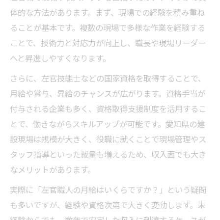
体的な方法があります。まず、現場での経験を積み重ね
ることが基本です。複数の現場で多様な作業を経験する
ことで、技術力と対応力が向上し、職長や現場リーダー
へと昇進しやすくなります。
さらに、左官技能士などの国家資格を取得することで、
月給や賞与、昇給のチャンスが広がります。資格手当が
付与される企業も多く、資格取得支援制度を活用するこ
とで、働きながらスキルアップが可能です。愛知県の建
設現場は規模が大きく、役職に就くことで現場管理やス
タッフ指導といった裁量も増えるため、収入面でも大き
なメリットがあります。
実際に「左官職人の月給はいくらですか？」という疑問
も多いですが、経験や資格次第で大きく変動します。未
経験からでも、数年で安定した収入に到達するケースが