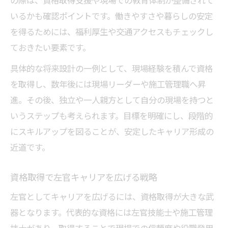
いるかも確認ポイントです。働きやすさや暮らしの安定
を得るためには、福利厚生や交通アクセスもチェックし
ておきたい要素です。
具体的な将来設計の一例として、現場経験を積んで資格
を取得し、数年後には現場リーダーや施工管理職へ昇
進。その後、独立や一人親方として自分の現場を持つと
いうステップも考えられます。目標を明確にし、段階的
にスキルアップを図ることが、安定したキャリア形成の
近道です。
資格取得で左官キャリアを広げる戦略
左官としてキャリアを広げるには、資格取得が大きな武
器となります。代表的な資格には左官技能士や施工管理
技士があり、取得することで現場での信頼度や役職登用