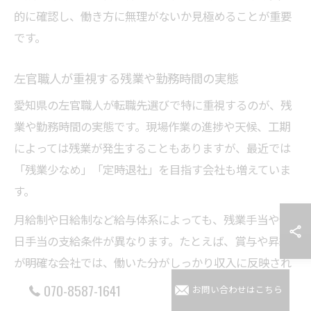
的に確認し、働き方に無理がないか見極めることが重要
です。
左官職人が重視する残業や勤務時間の実態
愛知県の左官職人が転職先選びで特に重視するのが、残
業や勤務時間の実態です。現場作業の進捗や天候、工期
によっては残業が発生することもありますが、最近では
「残業少なめ」「定時退社」を目指す会社も増えていま
す。
月給制や日給制など給与体系によっても、残業手当や休
日手当の支給条件が異なります。たとえば、賞与や昇給
が明確な会社では、働いた分がしっかり収入に反映され
るため、モチベーション維持につながります。
070-8587-1641
お問い合わせはこちら