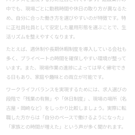
中でも、現場ごとに勤務時間や休日の取り方が異なるた
め、自分に合った働き方を選びやすいのが特徴です。特
に正社員社員として安定した雇用形態を選ぶことで、生
活リズムを整えやすくなります。
たとえば、週休制や長期休暇制度を導入している会社も
多く、プライベートの時間を確保しやすい環境が整って
います。また、現場作業の進捗によっては早く帰宅でき
る日もあり、家庭や趣味との両立が可能です。
ワークライフバランスを実現するためには、求人選びの
段階で「残業の有無」や「休日制度」、現場の場所（名
古屋・岡崎など）をしっかり比較しましょう。実際に転
職した方からは「自分のペースで働けるようになった」
「家族との時間が増えた」という声が多く聞かれます。