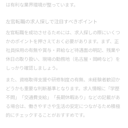
は有利な業界環境が整っています。
左官求人で快適な職場環境を見極めるコツ
左官として独立も夢じゃないキャリア作り
左官転職の求人探しで注目すべきポイント
左官転職から独立へステップアップする流
左官転職を成功させるためには、求人探しの際にいくつ
れ
かのポイントを押さえておく必要があります。まず、正
左官職人が独立を目指す際の準備と心得
社員採用の有無や賞与・昇給など待遇面の明記、残業や
左官転職で独立支援制度を活用する方法
休日の取り扱い、現場の勤務地（名古屋・岡崎など）を
左官で個人事業主になる場合の注意点
しっかり確認しましょう。
左官職の独立成功例と必要なスキルとは
また、資格取得支援や研修制度の有無、未経験者歓迎か
どうかも重要な判断基準となります。求人情報に「学歴
不問」「交通費支給」「長期休暇あり」などの記載があ
る場合は、働きやすさや生活の安定につながるため積極
的にチェックすることがおすすめです。