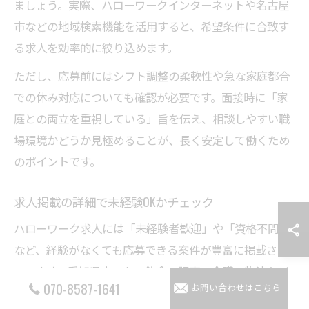
ましょう。実際、ハローワークインターネットや名古屋
市などの地域検索機能を活用すると、希望条件に合致す
る求人を効率的に絞り込めます。
ただし、応募前にはシフト調整の柔軟性や急な家庭都合
での休み対応についても確認が必要です。面接時に「家
庭との両立を重視している」旨を伝え、相談しやすい職
場環境かどうか見極めることが、長く安定して働くため
のポイントです。
求人掲載の詳細で未経験OKかチェック
ハローワーク求人には「未経験者歓迎」や「資格不問」
など、経験がなくても応募できる案件が豊富に掲載され
ています。愛知県内でも、飲食・販売・介護・物流など
070-8587-1641
お問い合わせはこちら
幅広い業種で未経験OKの高時給パートが見つかります。