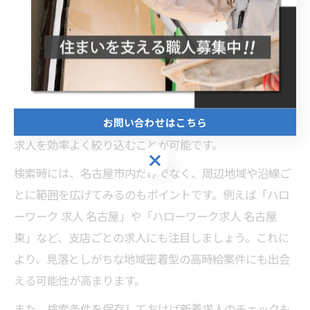
求人検索で愛知県内の案件を網羅するコツ
愛知県内で高時給のパート求人を探す際、ハローワーク
求人の活用は非常に有効です。ハローワークインターネ
ットサービスを利用すると、自宅からでも簡単に最新の
求人情報を検索できます。特に「勤務地」「職種」「時
給」などの条件を細かく設定することで、自分に合った
お問い合わせはこちら
求人を効率よく絞り込むことが可能です。
お問い合わせはこちら
検索時には、名古屋市内だけでなく、周辺地域や沿線ご
とに範囲を広げてみるのもポイントです。例えば「ハロ
ーワーク 求人 名古屋」や「ハローワーク求人 名古屋
東」など、支店ごとの求人にも注目しましょう。これに
より、見落としがちな地域密着型の高時給案件にも出会
える可能性が高まります。
また、検索条件を保存しておけば新着求人のチェックも