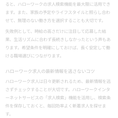
求人票から読み取る愛知県独自の特徴
ると、ハローワークの求人検索機能を最大限に活用でき
ます。また、家族の予定やライフスタイルと照らし合わ
求人応募が初めてでも安心なハローワーク活用
せて、無理のない働き方を選択することも大切です。
術
初めての求人応募に必要な準備と心構え
失敗例として、時給の高さだけに注目して応募した結
ハローワーク名古屋求人で受けられるサポ
果、生活リズムに合わず長続きしなかったという声もあ
ート
ります。希望条件を明確にしておけば、長く安定して働
ける職場選びにつながります。
求人相談で不安を解消するためのポイント
求人応募書類の書き方と職員アドバイス活
ハローワーク求人の最新情報を逃さないコツ
用
ハローワーク求人は日々更新されるため、最新情報を逃
求人選考対策セミナーの上手な利用法
さずチェックすることが大切です。ハローワークインタ
希望条件に合うパート求人選びのコツ
ーネットサービスの「求人検索」機能を活用し、検索条
求人票で働く時間や曜日をしっかり確認
件を保存しておくと、毎回効率よく新着求人を探せま
求人情報から家族に合うシフトを選ぶ方法
す。