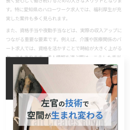
長く安心して働き続けるための大きなメリットとなりま
す。特に愛知県のハローワーク求人では、福利厚生が充
実した案件も多く見られます。
また、資格手当や夜勤手当などは、実際の収入アップに
つながる重要な要素です。例えば、介護や医療関係のパ
ート求人では、資格を活かすことで時給が大きく上がる
ケースもあります。求人情報を選ぶ際は、こうした手当
や待遇の詳細を必ず確認し、自分にとって最も有利な条
件を見極めることが成功のポイントです。
愛知県で求人情報を最大限活用す
る方法