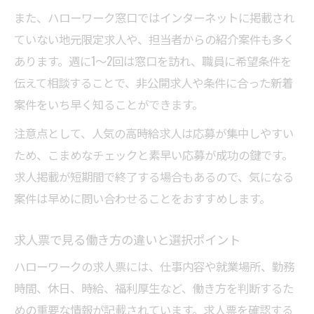
求人掲載の詳細で未経験OKかチェック
また、ハローワーク窓口ではインターネットに掲載され
ハローワーク求人で柔軟な働き方を探す
ていない地元限定求人や、担当者からの紹介案件も多く
求人検索で福利厚生を重視する理由
あります。週に1～2回は窓口を訪れ、職員に希望条件を
働き方を変える求人検索のポイントとは
伝えて相談することで、非公開求人や条件に合った新着
求人検索で新しい働き方を見つけるコツ
案件をいち早く知ることができます。
ハローワークインターネット求人の活用ポ
注意点として、人気の高時給求人は応募が集中しやすい
イント
ため、こまめなチェックと素早い応募が成功の鍵です。
求人掲載情報から柔軟な働き方を探る
求人掲載が短期間で終了する場合もあるので、気になる
案件は早めに問い合わせることをおすすめします。
求人内容の比較で自分らしい選択を実現
求人票の活用でワークライフバランス向上
求人票で見る働き方の違いと選択ポイント
ハローワークの求人票には、仕事内容や就業場所、勤務
時間、休日、時給、福利厚生など、働き方を判断するた
めの重要な情報が記載されています。求人票を確認する