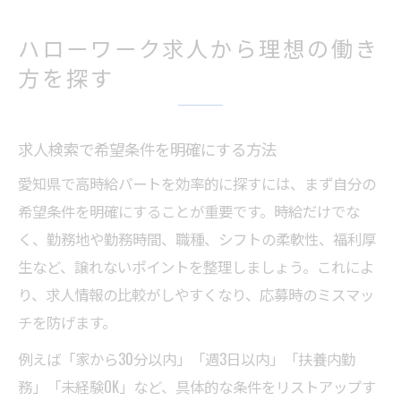
ハローワークインターネット求人の活用術
パート求人を見極めるための注目ポイント
ハローワーク求人から理想の働き
高時給パート求人を効率的に見極める秘訣
方を探す
求人票で高時給案件を見抜くチェック項目
求人掲載の内容から条件の良さを判断する
求人検索で希望条件を明確にする方法
愛知県求人で高時給パートを探す基準とは
愛知県で高時給パートを効率的に探すには、まず自分の
ハローワーク求人の時給比較のポイント
希望条件を明確にすることが重要です。時給だけでな
求人情報の福利厚生や手当に注目する理由
く、勤務地や勤務時間、職種、シフトの柔軟性、福利厚
愛知県で求人情報を最大限活用する方法
生など、譲れないポイントを整理しましょう。これによ
求人検索で愛知県内の案件を網羅するコツ
り、求人情報の比較がしやすくなり、応募時のミスマッ
求人情報で働き方を比較するポイント
チを防げます。
ハローワーク求人掲載のメリットと活用法
例えば「家から30分以内」「週3日以内」「扶養内勤
求人応募前に確認したい職業訓練情報
務」「未経験OK」など、具体的な条件をリストアップす