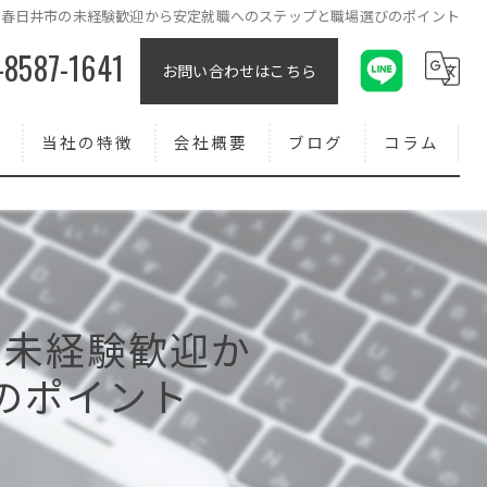
市春日井市の未経験歓迎から安定就職へのステップと職場選びのポイント
-8587-1641
お問い合わせはこちら
報
当社の特徴
会社概要
ブログ
コラム
コンクリート
外壁
求人
の未経験歓迎か
転職
のポイント
正社員