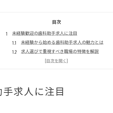
目次
未経験歓迎の歯科助手求人に注目
未経験から始める歯科助手求人の魅力とは
求人選びで重視すべき職場の特徴を解説
未経験歓迎求人が増加する背景と理由
歯科助手求人で安心スタートのコツ紹介
求人情報で見落としがちなポイントとは
助手求人に注目
愛知県で安定就職を目指すコツ
愛知県の歯科助手求人で安定就職の秘訣
求人選びで注目すべき安定条件を紹介