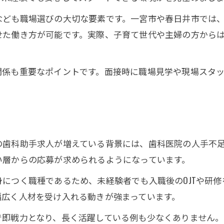
安心できる職場を見つける求人活用法
なども職場選びの大切な要素です。一宮市や春日井市では
求人情報から読み取れる職場の雰囲気
せた働き方が可能です。実際、子育て世代や主婦の方から
春日井市でも広がる求人の魅力発見
春日井市で注目の歯科助手求人情報
関係も重要なポイントです。面接時に職場見学や現場スタ
求人の幅が広がる春日井市の最新動向
春日井市の求人で重視される職場環境
求人選びで見逃せない春日井市の特徴
お問い合わせはこちら
お問い合わせはこちら
春日井市で未経験者歓迎の求人を探す方法
の歯科助手求人が増えている背景には、歯科医院の人手不
資格不要で挑戦できる働き方ガイド
い層からの応募が求められるようになっています。
資格不要求人で始める歯科助手の働き方
につく職種であるため、未経験者でも入職後のOJTや研
未経験から挑戦できる求人の選び方
幅広く人材を受け入れる動きが強まっています。
資格なしでも応募可能な求人の魅力
で即戦力となり、長く活躍している例も少なくありません。