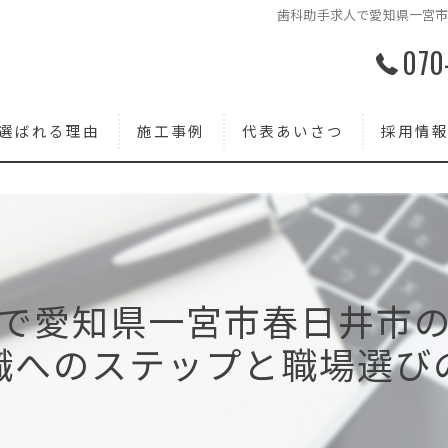
歯科助手求人で愛知県一宮
070
選ばれる理由
施工事例
代表あいさつ
採用情
で愛知県一宮市春日井市
職へのステップと職場選び