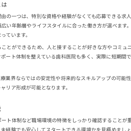
正社員求人で長く働けるポイントとは
とは
安定した求人の見極め方と応募の流れ
理由の一つは、特別な資格や経験がなくても応募できる求
愛知県求人でキャリアアップを目指す方法
幅広い年齢層やライフスタイルに合った働き方が選べます
新しいキャリアは歯科助手から始まる
なっています。
歯科助手求人でキャリアチェンジ成功事例
ることができるため、人と接することが好きな方やコミュ
未経験からキャリア形成を目指す求人選び
サポート体制を整えている歯科医院も多く、実際に短期間
求人応募時に知っておきたい基礎知識
歯科助手求人で得られるスキルと魅力
医療業界ならではの安定性や将来的なスキルアップの可能性
新しい職場で活躍できる求人の特徴
キャリア形成が可能となります。
安心して選べる職場環境とは何か
求人選びで重視したい職場環境のポイント
説
歯科助手求人で注目の安心サポート体制
ポート体制など職場環境の特徴をしっかり確認することが
働きやすい求人の見分け方を徹底解説
、未経験でも安心してスタートできる環境かを見極めまし