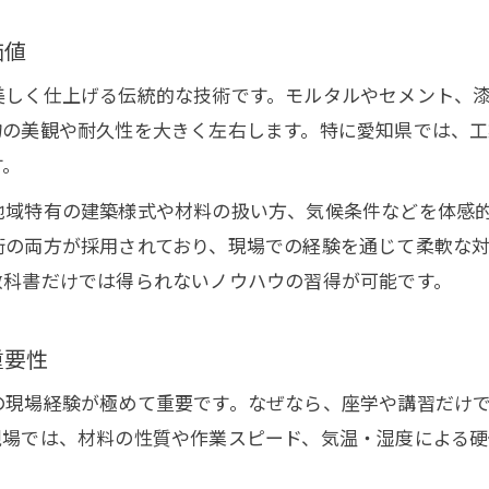
愛知県での土間施工における左官の注意点
セメント選びと左官技術の地域特性を理解する
価値
愛知県左官屋が重視するセメント作業のコツ
美しく仕上げる伝統的な技術です。モルタルやセメント、
名古屋エリアに多い左官セメント作業の特徴
物の美観や耐久性を大きく左右します。特に愛知県では、
地元左官業界で生き残るための知恵と工夫
す。
左官業で生き残るアイデアと愛知県の工夫
地域特有の建築様式や材料の扱い方、気候条件などを体感
地元左官屋が実践する差別化戦略のポイント
術の両方が採用されており、現場での経験を通じて柔軟な対
左官組合との連携で得る業界情報と活用法
教科書だけでは得られないノウハウの習得が可能です。
愛知県左官業の現状と今後の成長戦略
重要性
左官の伝統技術を活かした地元密着型サービス
愛知県左官屋が選ぶ信頼の技術ステップアップ法
の現場経験が極めて重要です。なぜなら、座学や講習だけ
左官技能を高める愛知県独自の学び方とは
現場では、材料の性質や作業スピード、気温・湿度による硬
左官屋が信頼する技術向上の実践的な方法