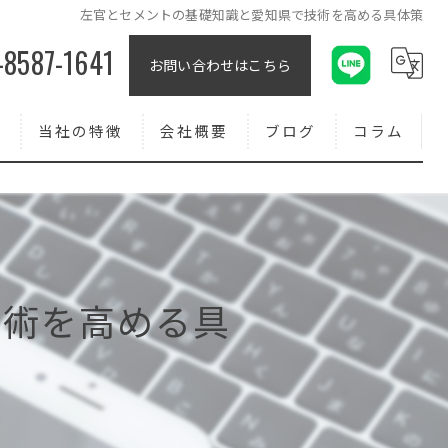
左官とセメントの基礎知識と愛知県で技術を高める具体策
-8587-1641
お問い合わせはこちら
報
当社の特徴
会社概要
ブログ
コラム
コンクリート
外壁
求人
技術を高める具
転職
正社員