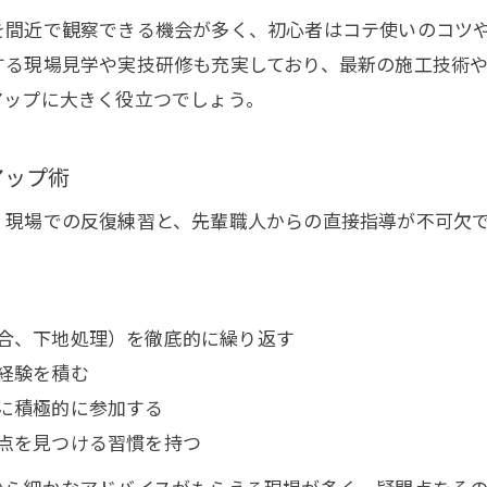
愛知県で注目の左官高等職業訓練校の活用法
を間近で観察できる機会が多く、初心者はコテ使いのコツ
する現場見学や実技研修も充実しており、最新の施工技術
左官組合を通じたネットワーク強化と技術交流
アップに大きく役立つでしょう。
現場経験を活かす愛知県左官屋の成長ポイント
左官組合を活用した愛知のネットワーク術を解説
アップ術
左官組合を活用し愛知県内で人脈を広げる方法
、現場での反復練習と、先輩職人からの直接指導が不可欠
愛知県左官業協同組合のメリットと活用事例
左官屋が組合で得られる情報と技術交流の魅力
お問い合わせはこちら
お問い合わせはこちら
左官組合を通じた地元案件受注のポイント
合、下地処理）を徹底的に繰り返す
愛知県左官組合で学ぶ最新動向とネットワーク術
経験を積む
地域ならではの左官セメント活用術と今後の展望
に積極的に参加する
左官技術とセメント活用の地域特性を知る
点を見つける習慣を持つ
愛知県発の左官セメント応用事例と今後の可能性