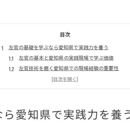
目次
左官の基礎を学ぶなら愛知県で実践力を養う
左官の基本と愛知県の実践現場で学ぶ価値
左官技術を磨く愛知県での現場経験の重要性
愛知県の左官屋に学ぶ実践的なスキルアップ術
左官業協同組合を活用した基礎力強化の方法
左官高等職業訓練校で身につく基礎から応用力
なら愛知県で実践力を養
セメント作業の要点と愛知県特有の注意点
左官とセメント作業の基礎を愛知県で見直す