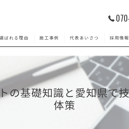
070
選ばれる理由
施工事例
代表あいさつ
採用情
トの基礎知識と愛知県で
体策