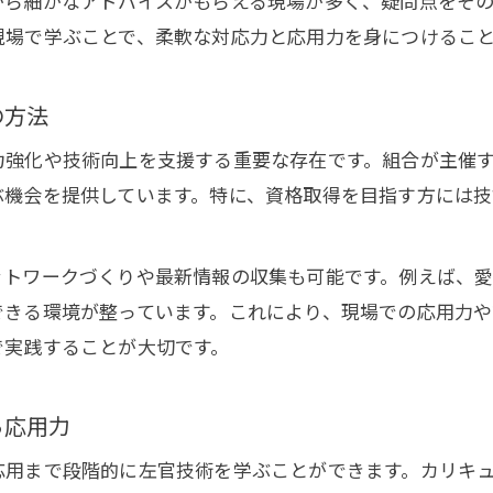
から細かなアドバイスがもらえる現場が多く、疑問点をそ
地域密着型左官屋による新しい施工提案とは
現場で学ぶことで、柔軟な対応力と応用力を身につけるこ
左官業界の動向とセメント需要の変化を読む
愛知県左官屋が挑戦する新たな施工技術の展望
の方法
力強化や技術向上を支援する重要な存在です。組合が主催
ぶ機会を提供しています。特に、資格取得を目指す方には
ットワークづくりや最新情報の収集も可能です。例えば、
できる環境が整っています。これにより、現場での応用力や
で実践することが大切です。
ら応用力
応用まで段階的に左官技術を学ぶことができます。カリキ