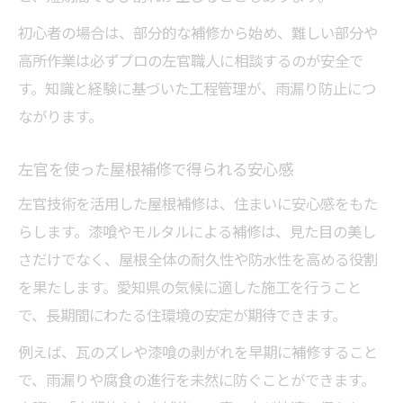
初心者の場合は、部分的な補修から始め、難しい部分や
高所作業は必ずプロの左官職人に相談するのが安全で
す。知識と経験に基づいた工程管理が、雨漏り防止につ
ながります。
左官を使った屋根補修で得られる安心感
左官技術を活用した屋根補修は、住まいに安心感をもた
らします。漆喰やモルタルによる補修は、見た目の美し
さだけでなく、屋根全体の耐久性や防水性を高める役割
を果たします。愛知県の気候に適した施工を行うこと
で、長期間にわたる住環境の安定が期待できます。
例えば、瓦のズレや漆喰の剥がれを早期に補修すること
で、雨漏りや腐食の進行を未然に防ぐことができます。