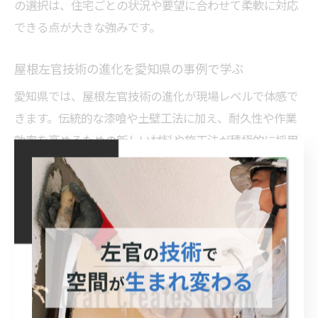
の選択は、住宅ごとの状況や要望に合わせて柔軟に対応
できる点が大きな強みです。
屋根左官技術の進化を愛知県の事例で学ぶ
愛知県では、屋根左官技術の進化が現場レベルで体感で
きます。伝統的な漆喰や土壁工法に加え、耐久性や作業
効率を高めるための新しい材料や施工法が積極的に採用
されています。こうした事例を通じて、左官技術の奥深
さと時代適応力が実感できます。
例えば、歴史的建造物の保存修復では、伝統技術を忠実
に再現しつつ、現代の防水材や補強材を組み合わせて耐
震性や耐候性を強化しています。新築住宅でも、左官の
技術を活かした高断熱・高耐久の屋根施工が増加傾向に
あります。