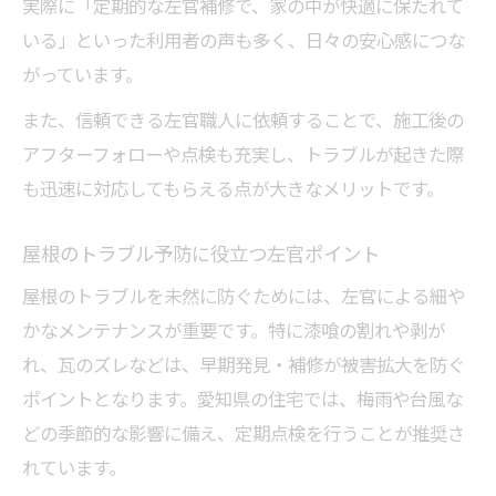
実際に「定期的な左官補修で、家の中が快適に保たれて
いる」といった利用者の声も多く、日々の安心感につな
がっています。
また、信頼できる左官職人に依頼することで、施工後の
アフターフォローや点検も充実し、トラブルが起きた際
も迅速に対応してもらえる点が大きなメリットです。
屋根のトラブル予防に役立つ左官ポイント
屋根のトラブルを未然に防ぐためには、左官による細や
かなメンテナンスが重要です。特に漆喰の割れや剥が
れ、瓦のズレなどは、早期発見・補修が被害拡大を防ぐ
ポイントとなります。愛知県の住宅では、梅雨や台風な
どの季節的な影響に備え、定期点検を行うことが推奨さ
れています。