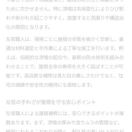
ために欠かせません。特に漆喰は気候変化によりひび割
れや剥がれが起こりやすく、放置すると雨漏りや構造劣
化の原因となります。
左官職人は、現場ごとに屋根の状態を細かく診断し、最
適な材料選定と手作業による丁寧な施工を行います。例
えば、伝統的な漆喰の配合や、最新の防水技術を組み合
わせることで、屋根全体の寿命を大きく延ばすことが可
能です。高品質な補修は見た目の美しさだけでなく、住
宅の価値や安全性の維持にも直結します。
左官の手わざが屋根を守る安心ポイント
左官職人による屋根補修には、安心できるポイントが複
数あります。まず、漆喰の厚みや塗りムラの管理など、
細部にわたるこだわりが強く、耐久性の高い仕上がりが