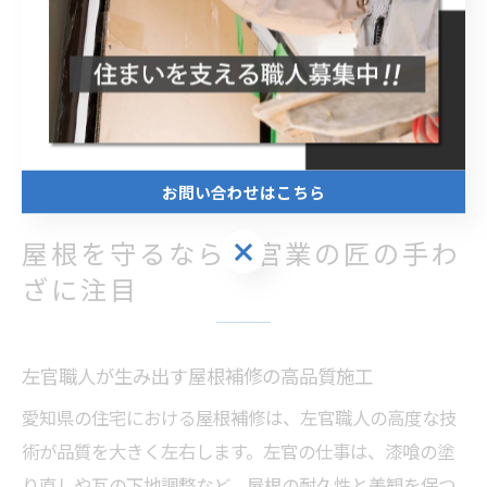
愛知県の多様な現場で積み重ねられた施工事例は、左官
技術の進化を学ぶ上で貴重な参考になります。これから
屋根リフォームや新築を検討する際には、こうした事例
を参考にし、信頼できる左官職人や業者を選ぶことが大
切です。
お問い合わせはこちら
屋根を守るなら左官業の匠の手わ
お問い合わせはこちら
ざに注目
左官職人が生み出す屋根補修の高品質施工
愛知県の住宅における屋根補修は、左官職人の高度な技
術が品質を大きく左右します。左官の仕事は、漆喰の塗
り直しや瓦の下地調整など、屋根の耐久性と美観を保つ