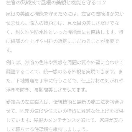
左官の熟練技で屋根の美観と機能を守るコツ
屋根の美観と機能を守るためには、左官の熟練技が欠か
せません。職人の技術力は、見た目の美しさだけでな
く、耐久性や防水性といった機能面にも直結します。特
に細部の仕上げや材料の選定にこだわることが重要で
す。
例えば、漆喰の色味や質感を周囲の瓦や外壁に合わせて
調整することで、統一感のある外観を実現できます。ま
た、下地処理を丁寧に行うことで、仕上げ材の剥がれや
浮きを防ぎ、長期間美しさを保てます。
愛知県の左官職人は、伝統技術と最新の施工法を融合さ
せて、地元の気候や住まいの特徴に最適な仕上げを提供
しています。屋根のメンテナンスを通じて、家族が安心
して暮らせる住環境を維持しましょう。