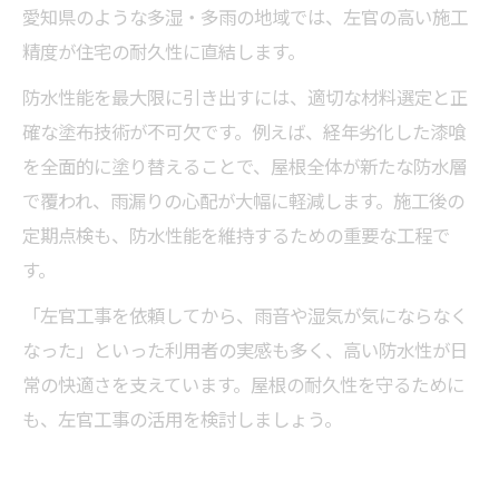
愛知県のような多湿・多雨の地域では、左官の高い施工
精度が住宅の耐久性に直結します。
防水性能を最大限に引き出すには、適切な材料選定と正
確な塗布技術が不可欠です。例えば、経年劣化した漆喰
を全面的に塗り替えることで、屋根全体が新たな防水層
で覆われ、雨漏りの心配が大幅に軽減します。施工後の
定期点検も、防水性能を維持するための重要な工程で
す。
「左官工事を依頼してから、雨音や湿気が気にならなく
なった」といった利用者の実感も多く、高い防水性が日
常の快適さを支えています。屋根の耐久性を守るために
も、左官工事の活用を検討しましょう。