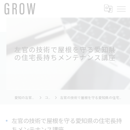
左官の技術で屋根を守る愛知県
の住宅長持ちメンテナンス講座
愛知の左官ならGROW
コラム
左官の技術で屋根を守る愛知県の住宅長持ちメンテナンス講座
左官の技術で屋根を守る愛知県の住宅長持
ちメンテナンス講座