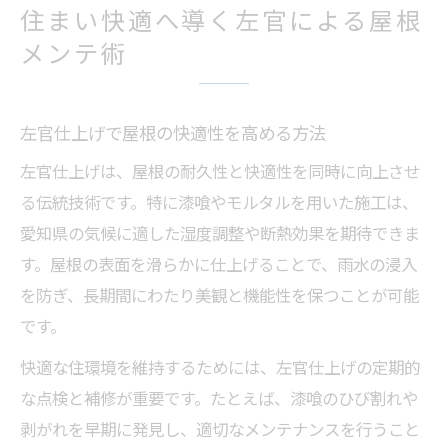
住まい快適へ導く左官による屋根
メンテ術
左官仕上げで屋根の快適性を高める方法
左官仕上げは、屋根の耐久性と快適性を同時に向上させ
る伝統技術です。特に漆喰やモルタルを用いた施工は、
愛知県の気候に適した湿度調整や断熱効果を期待できま
す。屋根の表面を滑らかに仕上げることで、雨水の浸入
を防ぎ、長期間にわたり美観と機能性を保つことが可能
です。
快適な住環境を維持するためには、左官仕上げの定期的
な点検と補修が重要です。たとえば、漆喰のひび割れや
剥がれを早期に発見し、適切なメンテナンスを行うこと