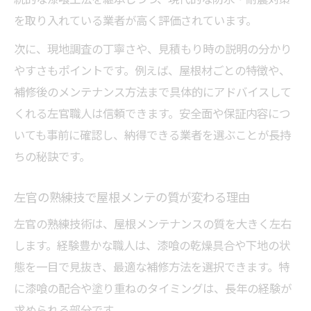
を取り入れている業者が高く評価されています。
次に、現地調査の丁寧さや、見積もり時の説明の分かり
やすさもポイントです。例えば、屋根材ごとの特徴や、
補修後のメンテナンス方法まで具体的にアドバイスして
くれる左官職人は信頼できます。安全面や保証内容につ
いても事前に確認し、納得できる業者を選ぶことが長持
ちの秘訣です。
左官の熟練技で屋根メンテの質が変わる理由
左官の熟練技術は、屋根メンテナンスの質を大きく左右
します。経験豊かな職人は、漆喰の乾燥具合や下地の状
態を一目で見抜き、最適な補修方法を選択できます。特
に漆喰の配合や塗り重ねのタイミングは、長年の経験が
求められる部分です。