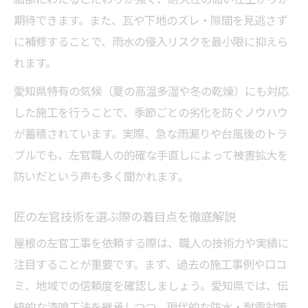
期待できます。また、瓦や下地のズレ・隙間を見逃さず
に補修することで、雨水の侵入リスクを最小限に抑えら
れます。
愛知県特有の気候（夏の高温多湿や冬の乾燥）にも対応
した施工を行うことで、季節ごとの劣化を防ぐノウハウ
が蓄積されています。実際、急な雨漏りや台風後のトラ
ブルでも、左官職人の的確な手直しによって被害拡大を
防いだという声も多く聞かれます。
匠の左官技術を選ぶ際の着目点を徹底解説
屋根の左官工事を依頼する際は、職人の技術力や実績に
注目することが重要です。まず、過去の施工事例や口コ
ミ、地域での信頼度を確認しましょう。愛知県では、伝
統的な漆喰工法を継承しつつ、現代的な防水・耐震対策