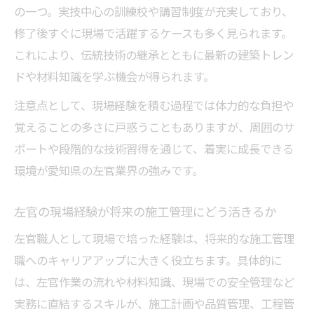
の一つ。実技中心の訓練校や講習制度が充実しており、
ト
修了後すぐに現場で活躍するケースも多く見られます。
施工管理と左官のスキルを活かせる働き方
これにより、伝統技術の継承とともに最新の建築トレン
とは
ドや材料知識を学ぶ機会が得られます。
未経験から始める左官と現場管理の道
注意点として、現場経験を積む過程では体力的な負担や
未経験から左官の現場に挑戦する際のポイ
覚えることの多さに戸惑うこともありますが、周囲のサ
ント
ポートや段階的な技術習得を通じて、着実に成長できる
左官・施工管理の研修制度とサポート体制
環境が愛知県の左官業界の強みです。
を解説
左官業界で未経験でもキャリア形成できる
左官の現場経験が将来の施工管理にどう活きるか
理由
左官職人として現場で培った経験は、将来的な施工管理
現場管理の基礎を左官業務で身につける方
職へのキャリアアップに大きく役立ちます。具体的に
法
は、左官作業の流れや材料知識、現場での安全管理など
未経験者が左官施工管理で成長できる環境
実務に直結するスキルが、施工計画や品質管理、工程管
とは