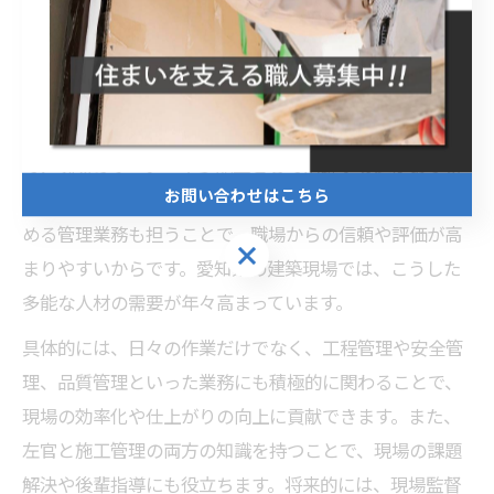
スについて質問することが失敗防止につながります。
施工管理と左官のスキルを活かせる働き方とは
施工管理と左官の両方のスキルを活かせる働き方とし
て、現場のリーダーや多能工として活躍する道がありま
お問い合わせはこちら
す。これは、実際の作業もこなしつつ、現場全体をまと
める管理業務も担うことで、職場からの信頼や評価が高
お問い合わせはこちら
まりやすいからです。愛知県の建築現場では、こうした
多能な人材の需要が年々高まっています。
具体的には、日々の作業だけでなく、工程管理や安全管
理、品質管理といった業務にも積極的に関わることで、
現場の効率化や仕上がりの向上に貢献できます。また、
左官と施工管理の両方の知識を持つことで、現場の課題
解決や後輩指導にも役立ちます。将来的には、現場監督