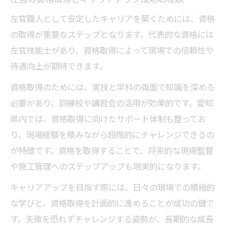
長期的な成長を見据えた左官業界の選択基
左官職人として安定したキャリアを築くためには、資格
準
の取得が重要なステップとなります。代表的な資格には
左官技能士があり、資格取得によって現場での信頼性や
待遇向上が期待できます。
資格取得のためには、実技と学科の両面で知識を深める
必要があり、訓練校や講習会の活用が効果的です。愛知
県内では、資格取得に向けたサポート体制も整ってお
り、現場経験を積みながら段階的にチャレンジできるの
が特徴です。資格を取得することで、将来的な現場監督
や施工管理へのステップアップも現実的になります。
キャリアアップを目指す際には、日々の現場での積極的
な学びと、資格取得を計画的に進めることが成功の鍵で
す。失敗を恐れずチャレンジする姿勢が、長期的な成長