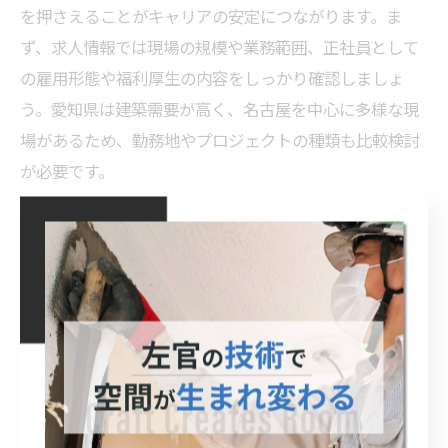
を押さえることがキャリアの安定につながります。ま
ず、求人情報では現場の規模や業務範囲、正社員として
の雇用形態や福利厚生の内容をしっかり確認しましょ
う。愛知県は建築需要が高く、名古屋を中心に多様な現
場があるため、勤務地やプロジェクトの種類も比較検討
が必要です。
また、左官技能や施工管理経験の有無によって、任され
る業務内容や給与条件にも違いが出ます。未経験者歓迎
の求人も多い一方で、資格取得支援や研修制度、キャリ
アアップのための教育体制が整っているかも重要なチェ
ックポイントです。現場見学や先輩社員の声など、実際
の職場環境を知る機会があると安心できます。
注意点として、現場ごとに働き方や残業時間が異なる場
合もあるため、面接時には具体的な働き方やキャリアパ