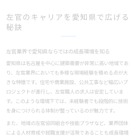
愛知県の左官求人動向と安定した働き方の
特徴
左官のキャリアを愛知県で広げる
左官の資格取得とキャリアアップ成功の秘
秘訣
訣
左官職から施工管理職へ進むための実践ポ
イント
左官業界で愛知県ならではの成長環境を知る
施工管理職で築く安定の未来とは
愛知県は名古屋を中心に建築需要が非常に高い地域であ
左官と施工管理の両立で安定した職場を目
り、左官業界においても多様な現場経験を積める点が大
指す方法
きな特徴です。住宅や商業施設、公共工事など幅広いプ
ロジェクトが進行し、左官職人の求人は安定していま
施工管理による左官現場の効率化と品質向
す。このような環境下では、未経験者でも段階的に技術
上の秘訣
を身につけられる体制が整っているのが魅力です。
左官経験が施工管理職のキャリア形成に与
える影響
また、地域の左官協同組合や技能プラザなど、業界団体
による人材育成や就職支援が活発であることも成長環境
愛知県で施工管理職を選ぶ際の注目ポイン