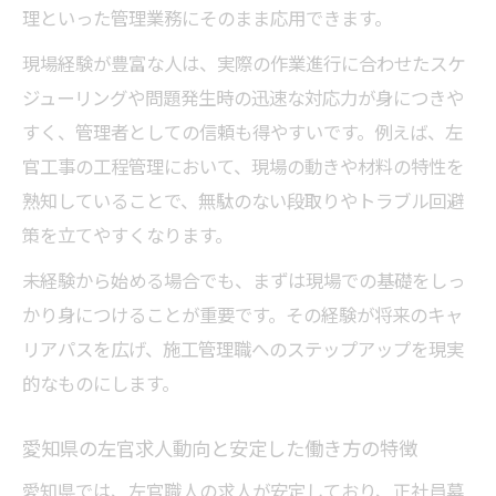
理といった管理業務にそのまま応用できます。
技術と管理を併せ持つ働き方の魅力
現場経験が豊富な人は、実際の作業進行に合わせたスケ
左官の技術力と施工管理力を両立させる働
ジューリングや問題発生時の迅速な対応力が身につきや
き方
すく、管理者としての信頼も得やすいです。例えば、左
現場作業と管理業務を兼ねる左官職のメリ
官工事の工程管理において、現場の動きや材料の特性を
ット
熟知していることで、無駄のない段取りやトラブル回避
左官施工管理で専門性とマネジメント力を
策を立てやすくなります。
磨く
未経験から始める場合でも、まずは現場での基礎をしっ
愛知県で選ばれる技術兼管理型左官の特徴
かり身につけることが重要です。その経験が将来のキャ
左官と管理職の両立で叶う安定キャリアの
リアパスを広げ、施工管理職へのステップアップを現実
理由
的なものにします。
愛知県で叶える左官施工管理の転職成功術
左官施工管理職の転職で重視すべきポイン
愛知県の左官求人動向と安定した働き方の特徴
ト
愛知県では、左官職人の求人が安定しており、正社員募