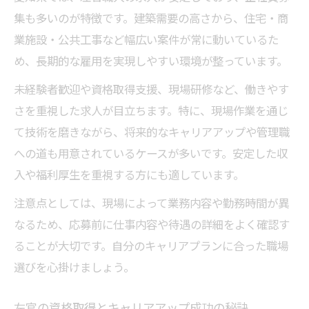
愛知県の左官・施工管理求人選びの注意点
集も多いのが特徴です。建築需要の高さから、住宅・商
左官経験を活かした施工管理職への転職手
業施設・公共工事など幅広い案件が常に動いているた
順
め、長期的な雇用を実現しやすい環境が整っています。
安定を求める左官施工管理の転職ノウハウ
未経験者歓迎や資格取得支援、現場研修など、働きやす
左官・施工管理でキャリアアップする秘訣
さを重視した求人が目立ちます。特に、現場作業を通じ
て技術を磨きながら、将来的なキャリアアップや管理職
長く働き続けたい方へ左官業界の選び方
への道も用意されているケースが多いです。安定した収
左官業界で長く働くための職場環境の見極
入や福利厚生を重視する方にも適しています。
め方
安定した左官施工管理職場を選ぶポイント
注意点としては、現場によって業務内容や勤務時間が異
解説
なるため、応募前に仕事内容や待遇の詳細をよく確認す
ることが大切です。自分のキャリアプランに合った職場
左官職で働き続けるために必要な条件とは
選びを心掛けましょう。
左官施工管理でライフスタイルに合う働き
方
左官の資格取得とキャリアアップ成功の秘訣