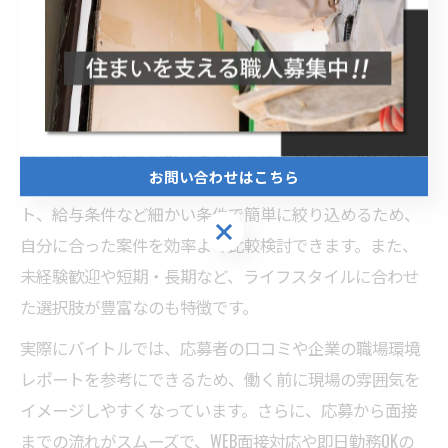
ります。自分の強みや働く意欲をアピールすることが、
選考突破のコツです。
バイトル 愛知県の求人特徴を知るメリット
バイトルで愛知県の軽作業求人を探すメリットは、検索
お問い合わせはこちら
機能の充実と求人情報の鮮度にあります。勤務地やシフ
ト、給与条件など細かい条件で簡単に絞り込めるため、
お問い合わせはこちら
自分に合った案件を効率よく比較検討できます。また、
未経験歓迎や短期・長期など、ライフスタイルに合わせ
た選択肢が豊富なのも特徴です。
実際にバイトルでは、応募者の口コミや企業の職場環境
レポートを参考にできるため、働く前に現場の雰囲気を
イメージしやすくなっています。さらに、応募から面接
までの流れがスムーズで、WEB面接対応や即日勤務OKの