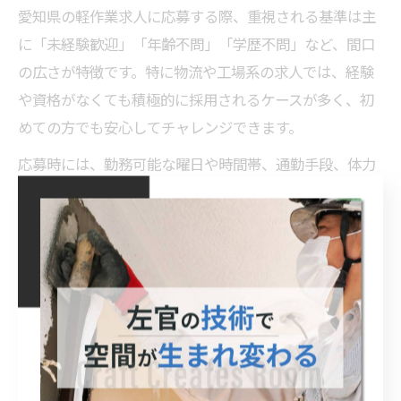
愛知県の軽作業求人に応募する際、重視される基準は主
に「未経験歓迎」「年齢不問」「学歴不問」など、間口
の広さが特徴です。特に物流や工場系の求人では、経験
や資格がなくても積極的に採用されるケースが多く、初
めての方でも安心してチャレンジできます。
応募時には、勤務可能な曜日や時間帯、通勤手段、体力
面の自己評価を明確に伝えることが大切です。応募フォ
ームや面接では「週何日勤務可能か」「夜勤や残業に対
応できるか」など、具体的な希望・条件を整理しておく
とスムーズです。特に通勤距離や交通費の支給条件は、
長く続けるうえで見逃せないポイントです。
また、採用担当者は「協調性」「真面目さ」「長期勤務
の意志」なども重視しています。未経験でも、前向きな
姿勢や丁寧な受け答えを心がけることで、採用率が高ま