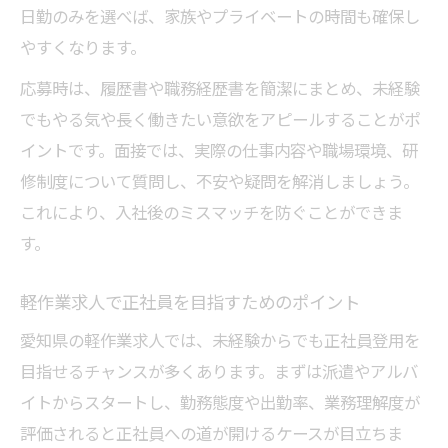
日勤のみを選べば、家族やプライベートの時間も確保し
愛知県 軽作業求人の最新トレンドを解説
やすくなります。
未経験者に人気の求人条件を知ろう
応募時は、履歴書や職務経歴書を簡潔にまとめ、未経験
求人比較で見落としがちなポイントとは
でもやる気や長く働きたい意欲をアピールすることがポ
愛知 軽作業 求人の選び方と注意点
イントです。面接では、実際の仕事内容や職場環境、研
正社員登用あり求人の特徴と魅力
修制度について質問し、不安や疑問を解消しましょう。
正社員も目指せる愛知県軽作業の新しい働き方
これにより、入社後のミスマッチを防ぐことができま
求人軽作業から正社員へ転職する方法
す。
愛知 軽作業 求人でキャリアアップを実現
軽作業求人で正社員を目指すためのポイント
正社員登用あり求人の選び方とポイント
愛知県の軽作業求人では、未経験からでも正社員登用を
安定した働き方を愛知県の求人で叶える
目指せるチャンスが多くあります。まずは派遣やアルバ
未経験から正社員を目指すための求人選び
イトからスタートし、勤務態度や出勤率、業務理解度が
愛知の軽作業求人に合った応募ポイント解説
評価されると正社員への道が開けるケースが目立ちま
求人応募前にチェックすべき軽作業の条件