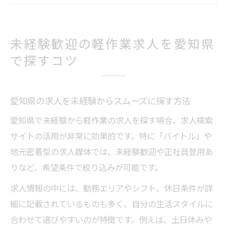
愛知 軽作業 求人が多い理由と傾向を解説
未経験歓迎の求人で働きやすさを重視する
未経験歓迎の軽作業求人を愛知県
コツ
で探すコツ
愛知県の軽作業求人で注目すべき条件とは
愛知県で人気の軽作業求人条件徹底比較
愛知県の求人を未経験からスムーズに探す方法
求人条件で変わる愛知県軽作業の働き方
愛知県で未経験から軽作業の求人を探す場合、求人検索
愛知 軽作業 求人を日勤や土日休みで比較す
サイトの活用が非常に効果的です。特に「バイトル」や
る
地元密着型の求人媒体では、未経験歓迎や正社員登用あ
正社員とアルバイト求人の違いを整理
りなど、希望条件で絞り込みが可能です。
愛知県 軽作業求人の応募基準は何が大切か
求人情報の中には、勤務エリアやシフト、休日条件が詳
バイトル 愛知県の求人特徴を知るメリット
細に記載されているものも多く、自分の生活スタイルに
求人選びに迷ったら押さえたい愛知県の軽作業
合わせて選びやすいのが特徴です。例えば、土日休みや
事情