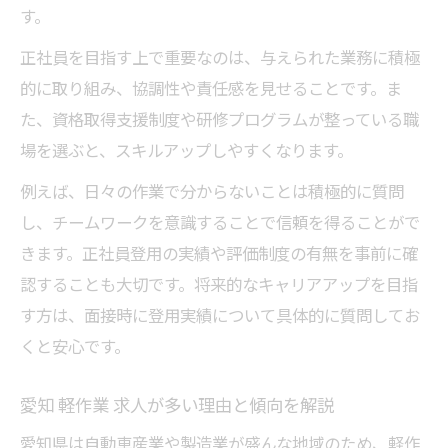
す。
愛知 軽作業 求人で失敗しない応募方法
正社員を目指す上で重要なのは、与えられた業務に積極
バイトル 愛知県を活用した応募のコツ
的に取り組み、協調性や責任感を見せることです。ま
求人軽作業の面接で重視されるポイント
た、資格取得支援制度や研修プログラムが整っている職
入社後ギャップを防ぐ求人選びの工夫
場を選ぶと、スキルアップしやすくなります。
理想の働き方を叶える愛知県軽作業求人ガイド
例えば、日々の作業で分からないことは積極的に質問
求人軽作業で理想の働き方を実現するコツ
し、チームワークを意識することで信頼を得ることがで
愛知 軽作業 求人から自分に合う仕事を探す
きます。正社員登用の実績や評価制度の有無を事前に確
正社員登用あり求人で安定就業を目指す方
認することも大切です。将来的なキャリアアップを目指
法
す方は、面接時に登用実績について具体的に質問してお
くと安心です。
生活リズムを重視した求人の選び方
愛知県 軽作業求人の将来性とメリット
愛知 軽作業 求人が多い理由と傾向を解説
愛知県は自動車産業や製造業が盛んな地域のため、軽作