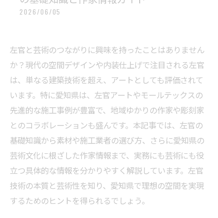
2026/06/05
左官と芸術のつながりに興味を持ったことはありません
か？現代の空間デザインや内装仕上げで注目される左官
は、単なる建築技術を超え、アートとしても評価されて
います。特に愛知県は、左官アートやモールテックスの
先進的な施工事例が豊富で、地域ゆかりの作家や彫刻家
とのコラボレーションも盛んです。本記事では、左官の
基礎知識から素材や施工業者の選び方、さらに愛知県の
芸術文化に根ざした作家情報まで、実務にも芸術にも役
立つ具体的な情報を分かりやすく解説しています。左官
技術の本質と芸術性を知り、愛知県で理想の空間を実現
するためのヒントを得られるでしょう。