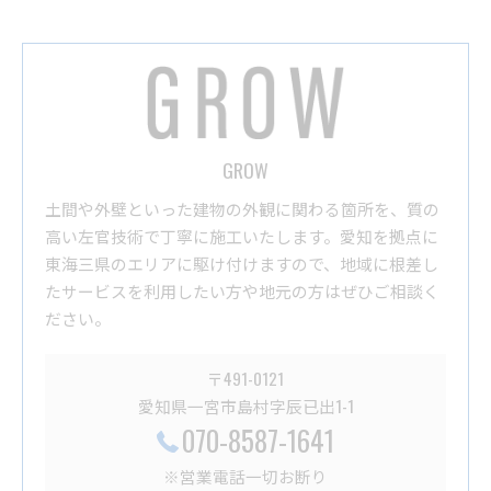
GROW
土間や外壁といった建物の外観に関わる箇所を、質の
高い左官技術で丁寧に施工いたします。愛知を拠点に
東海三県のエリアに駆け付けますので、地域に根差し
たサービスを利用したい方や地元の方はぜひご相談く
ださい。
〒491-0121
愛知県一宮市島村字辰已出1-1
070-8587-1641
※営業電話一切お断り