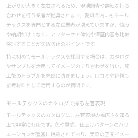
上がりが大きく左右されるため、現地調査や詳細な打ち
合わせを行う業者が推奨されます。愛知県内にもモール
テックスを専門とする左官業者が増えていますが、値段
や納期だけでなく、アフターケア体制や保証内容も比較
検討することが失敗防止のポイントです。
特に初めてモールテックスを採用する場合は、カタログ
やサンプルを活用してイメージのすり合わせを行い、施
工後のトラブルを未然に防ぎましょう。口コミや評判も
参考材料として活用するのが賢明です。
モールテックスのカタログで探る左官表現
モールテックスのカタログは、左官表現の幅広さを知る
上で非常に有用です。色や質感、仕上げパターンのバリ
エーションが豊富に掲載されており、実際の空間イメー