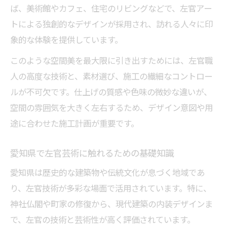
左官アートパネルの選び方と活用ポイント
ば、美術館やカフェ、住宅のリビングなどで、左官アー
左官とモールテックスの共通点と相違点
トによる独創的なデザインが採用され、訪れる人々に印
左官表現を高めるための専門用語ガイド
象的な体験を提供しています。
素材から楽しむ左官の芸術的な使い方
このような空間美を最大限に引き出すためには、左官職
左官素材選びで広がるアート表現の幅
人の高度な技術と、素材選び、施工の繊細なコントロー
モールテックスなど左官材の特性を理解す
ルが不可欠です。仕上げの質感や色味の微妙な違いが、
る
空間の雰囲気を大きく左右するため、デザイン意図や用
途に合わせた施工計画が重要です。
左官素材のカタログを活用した選定方法
左官アートに適した素材の見極め方解説
愛知県で左官芸術に触れるための基礎知識
モールテックスサンプルで素材感を確認し
愛知県は歴史的な建築物や伝統文化が息づく地域であ
よう
り、左官技術が多彩な場面で活用されています。特に、
愛知県ゆかりの作家と左官アート体験
神社仏閣や町家の修復から、現代建築の内装デザインま
愛知県出身の作家と左官アートの関わりを
で、左官の技術と芸術性が高く評価されています。
探る