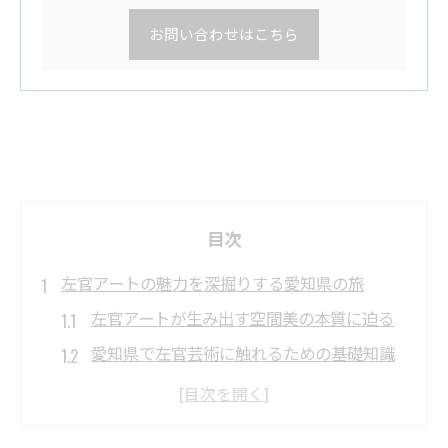
お問い合わせはこちら
目次
左官アートの魅力を深掘りする愛知県の旅
左官アートが生み出す空間美の本質に迫る
愛知県で左官芸術に触れるための基礎知識
左官技術とアートの融合がもたらす新しい
体験