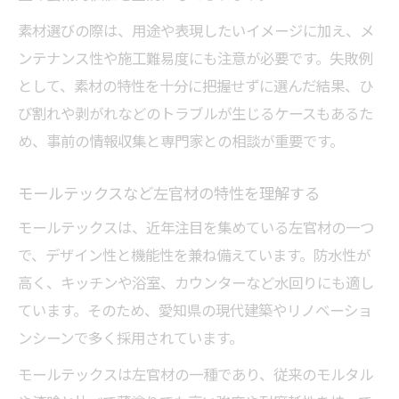
素材選びの際は、用途や表現したいイメージに加え、メ
ンテナンス性や施工難易度にも注意が必要です。失敗例
として、素材の特性を十分に把握せずに選んだ結果、ひ
び割れや剥がれなどのトラブルが生じるケースもあるた
め、事前の情報収集と専門家との相談が重要です。
モールテックスなど左官材の特性を理解する
モールテックスは、近年注目を集めている左官材の一つ
で、デザイン性と機能性を兼ね備えています。防水性が
高く、キッチンや浴室、カウンターなど水回りにも適し
ています。そのため、愛知県の現代建築やリノベーショ
ンシーンで多く採用されています。
モールテックスは左官材の一種であり、従来のモルタル