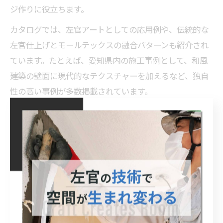
ジ作りに役立ちます。
カタログでは、左官アートとしての応用例や、伝統的な
左官仕上げとモールテックスの融合パターンも紹介され
ています。たとえば、愛知県内の施工事例として、和風
建築の壁面に現代的なテクスチャーを加えるなど、独自
性の高い事例が多数掲載されています。
カタログを活用する際は、気になる仕上げを実際にサン
プルで触れてみることもおすすめです。色見本や質感サ
ンプルは、仕上がりイメージの違いを具体的に把握する
のに役立ち、納得のいく左官アートを実現するための第
一歩となります。
左官アートとモールテックスの組み合わせ提案
左官アートとモールテックスを組み合わせることで、こ