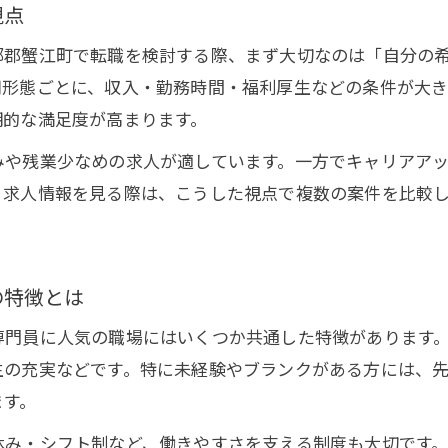
ケアマネジャー求人の非公開案件を見極める方法
視点
ケアマネ 派遣 会社利用のメリットと注意点
部郡蟹江町で転職を検討する際、まず大切なのは「自分の
ケア 人材 バンク 料金を比較する重要性
用形態ごとに、収入・勤務時間・福利厚生などの条件が大
働き方の違いが光る介護支援専門員求人
期的な満足度が高まります。
求人で選ぶべき正社員と派遣の働き方の違い
みや残業少なめの求人が適しています。一方でキャリアア
ケアマネ 人材 派遣を検討する際のポイント
。求人情報を見る際は、こうした視点で複数の案件を比較
パート求人の特徴と介護支援専門員の適性
ケアマネ転職で叶う柔軟なシフトの取り方
の特徴とは
求人情報から知る働き方と生活のバランス
ケアマネ転職を成功させる賢い比較術
門員に人気の職場にはいくつか共通した特徴があります。
求人情報の見極め方とケアマネ転職のコツ
生の充実などです。特に未経験やブランクがある方には、
ます。
ケア人材バンク 成功報酬型サービスの活用法
求人比較で知っておきたいサポート体制
休み・シフト制など、働きやすさを支える制度も大切です