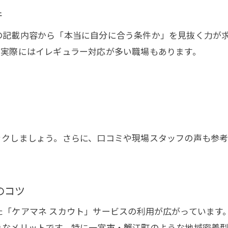
ケアマネ 派遣 会社利用で広がる選択肢
件
求人選びで重視したいワークライフバランス
の記載内容から「本当に自分に合う条件か」を見抜く力が
、実際にはイレギュラー対応が多い職場もあります。
ックしましょう。さらに、口コミや現場スタッフの声も参
のコツ
た「ケアマネ スカウト」サービスの利用が広がっています
きなメリットです。特に一宮市・蟹江町のような地域密着