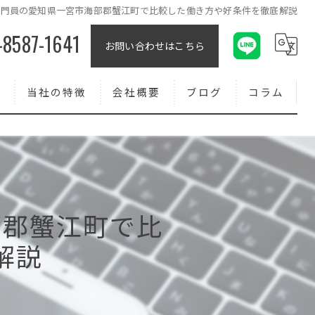
専門員の愛知県一宮市海部郡蟹江町で比較した働き方や好条件を徹底解説
-8587-1641
お問い合わせはこちら
報
当社の特徴
会社概要
ブログ
コラム
コンクリート
外壁
求人
部郡蟹江町で比
転職
解説
正社員