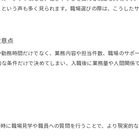
」という声も多く見られます。職場選びの際は、こうした
ケアマネジャー求人で面接前に確認すべき点
求人選択で押さえたい給与や勤務条件の違い
ケアマネ求人を効率的に選ぶ方法とは
注意点
求人検索時に使えるケアマネ転職の裏技
や勤務時間だけでなく、業務内容や担当件数、職場のサポ
ケアマネ求人の比較で時間を無駄にしない方法
的な条件だけで決めてしまい、入職後に業務量や人間関係
ケア人材バンクのサポートを効率よく活用
求人応募前に知りたいケアマネ派遣の実態
お問い合わせはこちら
お問い合わせはこちら
複数求人比較で見抜く好条件の見つけ方
派遣や正社員など柔軟な働き方を解説
求人介護支援専門員に広がる柔軟な就業形態
派遣と正社員求人のメリットを徹底比較
接時に職場見学や職員への質問を行うことで、より現実的な
ケアマネ求人で注目の働き方と選び方の違い