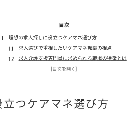
目次
理想の求人探しに役立つケアマネ選び方
求人選びで重視したいケアマネ転職の視点
求人介護支援専門員に求められる職場の特徴とは
ケアマネジャー求人の比較ポイントと注意点
求人情報から見抜く理想の働き方の条件
ケアマネ スカウトを活用した求人選択のコツ
役立つケアマネ選び方
一宮市や蟹江町で注目の求人情報を比較
一宮市で人気の求人介護支援専門員の傾向解説
求人比較時に注目したいケアマネの雇用形態