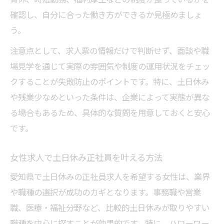
確認し、自分に合った働き方ができるか見極めましょ
う。
注意点として、求人票の情報だけで判断せず、面談や職
場見学を通じて実際の雰囲気や制度の運用状況をチェッ
クすることが失敗防止のポイントです。特に、土日休み
や残業少なめといった条件は、企業によって実態が異な
る場合もあるため、具体的な質問を用意しておくと安心
です。
女性求人で土日休み正社員を叶える方法
愛知県で土日休みの正社員求人を希望する女性は、業界
や職種の選択が成功のカギとなります。事務職や営業
職、医療・福祉分野など、比較的土日休みが取りやすい
職種を中心に探すことが効果的です。特に、ハローワー