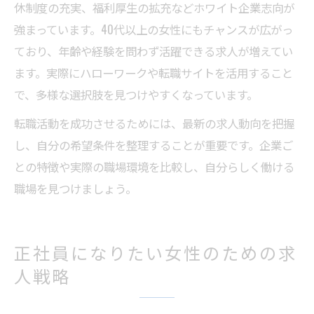
休制度の充実、福利厚生の拡充などホワイト企業志向が
強まっています。40代以上の女性にもチャンスが広がっ
ており、年齢や経験を問わず活躍できる求人が増えてい
ます。実際にハローワークや転職サイトを活用すること
で、多様な選択肢を見つけやすくなっています。
転職活動を成功させるためには、最新の求人動向を把握
し、自分の希望条件を整理することが重要です。企業ご
との特徴や実際の職場環境を比較し、自分らしく働ける
職場を見つけましょう。
正社員になりたい女性のための求
人戦略