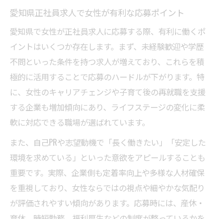
愛知県正社員求人で女性が有利な応募ポイント
愛知県で女性が正社員求人に応募する際、有利に働くポ
イントはいくつか存在します。まず、未経験歓迎や学歴
不問といった条件を持つ求人が増えており、これらを積
極的に活用することで応募のハードルが下がります。特
に、女性のキャリアチェンジや子育て後の再就職を支援
する企業も増加傾向にあり、ライフステージの変化に柔
軟に対応できる職場が選ばれています。
また、自己PRや志望動機で「長く働きたい」「安定した
環境を求めている」といった意欲をアピールすることも
重要です。実際、企業側も定着率向上や多様な人材確保
を重視しており、女性ならではの視点や細やかな気配り
が評価されやすい傾向があります。応募時には、産休・
育休、時短勤務、福利厚生などの制度が整っているかを