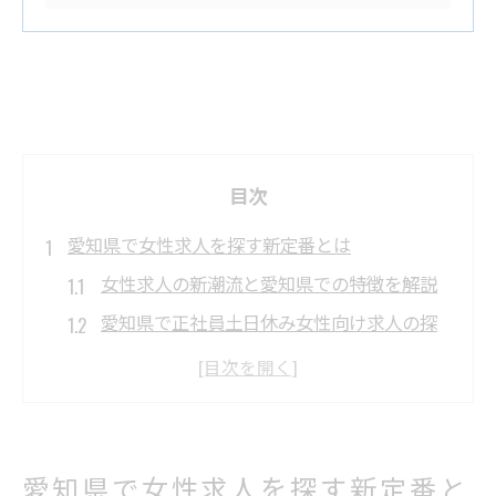
目次
愛知県で女性求人を探す新定番とは
女性求人の新潮流と愛知県での特徴を解説
愛知県で正社員土日休み女性向け求人の探
し方
愛知県求人で女性に人気の就職先傾向とは
未経験でも安心できる女性求人の選び方ガ
イド
愛知県で女性求人を探す新定番と