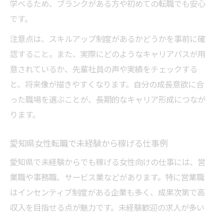
学べるため、ブランクがある方や初めての転職でも安心
です。
注意点は、スキルアップ制度があるかどうかを事前に確
認すること。また、実際にどのようなキャリアパスが用
意されているか、先輩社員の声や実績をチェックする
と、将来像が描きやすくなります。自分の成長意欲に合
った職場を選ぶことが、長期的なキャリア形成につなが
ります。
愛知県女性転職で未経験から稼げる仕事例
愛知県で未経験からでも稼げる女性向けの仕事には、営
業職や事務職、サービス業などがあります。特に営業職
はインセンティブ制度がある企業も多く、成果次第で高
収入を目指せる点が魅力です。未経験歓迎の求人が多い