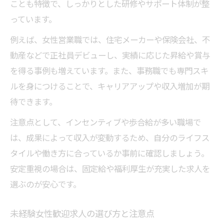
ことも特徴で、しっかりとした研修やサポート体制が整
っています。
例えば、女性営業職では、住宅メーカーや保険会社、不
動産などで正社員デビューし、実績に応じた昇給や賞与
を得る事例も増えています。また、事務職でも専門スキ
ルを身につけることで、キャリアアップや収入増加が期
待できます。
注意点として、インセンティブや歩合給が多い職場で
は、成果によって収入が変動するため、自分のライフス
タイルや働き方に合っているか事前に確認しましょう。
安定重視の場合は、固定給や福利厚生が充実した求人を
選ぶのが安心です。
未経験女性歓迎求人の選び方と注意点