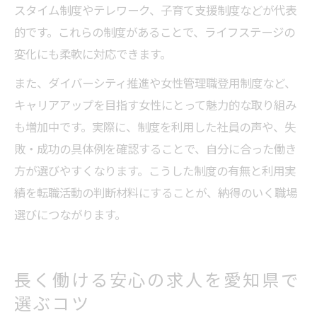
スタイム制度やテレワーク、子育て支援制度などが代表
的です。これらの制度があることで、ライフステージの
変化にも柔軟に対応できます。
また、ダイバーシティ推進や女性管理職登用制度など、
キャリアアップを目指す女性にとって魅力的な取り組み
も増加中です。実際に、制度を利用した社員の声や、失
敗・成功の具体例を確認することで、自分に合った働き
方が選びやすくなります。こうした制度の有無と利用実
績を転職活動の判断材料にすることが、納得のいく職場
選びにつながります。
長く働ける安心の求人を愛知県で
選ぶコツ