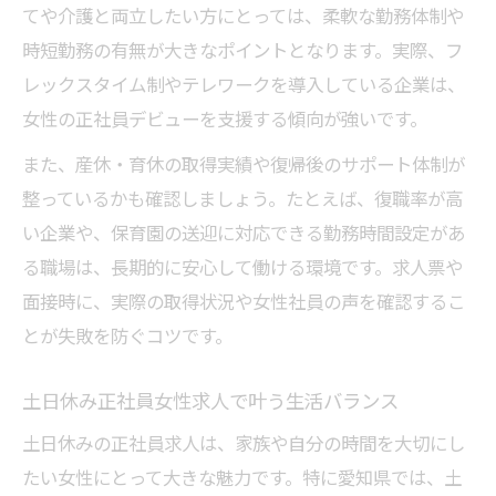
てや介護と両立したい方にとっては、柔軟な勤務体制や
時短勤務の有無が大きなポイントとなります。実際、フ
レックスタイム制やテレワークを導入している企業は、
女性の正社員デビューを支援する傾向が強いです。
また、産休・育休の取得実績や復帰後のサポート体制が
整っているかも確認しましょう。たとえば、復職率が高
い企業や、保育園の送迎に対応できる勤務時間設定があ
る職場は、長期的に安心して働ける環境です。求人票や
面接時に、実際の取得状況や女性社員の声を確認するこ
とが失敗を防ぐコツです。
土日休み正社員女性求人で叶う生活バランス
土日休みの正社員求人は、家族や自分の時間を大切にし
たい女性にとって大きな魅力です。特に愛知県では、土