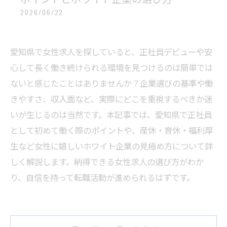
2026/06/22
愛知県で女性求人を探していると、正社員デビューや安
心して長く働き続けられる環境を見つけるのは簡単では
ないと感じたことはありませんか？企業選びの基準や働
きやすさ、収入面など、実際にどこを重視するべきか迷
いが生じるのは当然です。本記事では、愛知県で正社員
として初めて働く際のポイントや、産休・育休・福利厚
生など女性に嬉しいホワイト企業の見極め方について詳
しく解説します。納得できる女性求人の選び方がわか
り、自信を持って転職活動が進められるはずです。