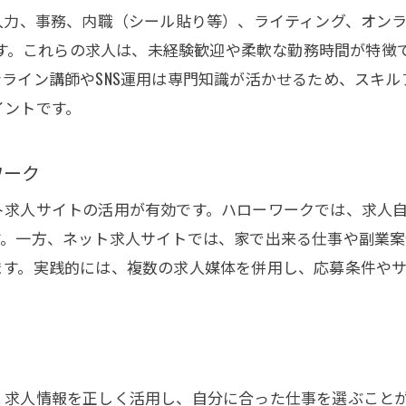
入力、事務、内職（シール貼り等）、ライティング、オン
求人情報から学ぶ在宅副業の始め方
ります。これらの求人は、未経験歓迎や柔軟な勤務時間が特
求人を有効活用するための応募のコツ
ライン講師やSNS運用は専門知識が活かせるため、スキ
求人選びで内職デビューするポイント
イントです。
求人で始める内職デビューの準備と流れ
自宅に届く内職求人の選び方と注意点
ワーク
求人で安心して内職を始めるための対策
ト求人サイトの活用が有効です。ハローワークでは、求人
求人から見える家で働くバイトの特徴
す。一方、ネット求人サイトでは、家で出来る仕事や副業案
お問い合わせはこちら
お問い合わせはこちら
求人を活用した内職で副収入を目指す方法
ます。実践的には、複数の求人媒体を併用し、応募条件や
副収入を目指す求人の見極め方
求人で副収入を増やすためのポイント解説
自宅で出来る仕事副業の求人見極め術
求人から探す家で働ける人気副業の特徴
、求人情報を正しく活用し、自分に合った仕事を選ぶこと