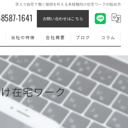
求人で自宅で働く理想を叶える未経験向け在宅ワークの始め方
-8587-1641
お問い合わせはこちら
報
当社の特徴
会社概要
ブログ
コラム
コンクリート
外壁
求人
向け在宅ワーク
転職
正社員