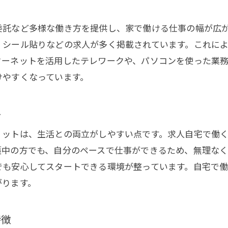
求人選びで安心スタートするためのポイント
求人情報で知る未経験向け在宅ワークの実態
委託など多様な働き方を提供し、家で働ける仕事の幅が広
求人で叶う自宅ワークの初めてガイド
、シール貼りなどの求人が多く掲載されています。これに
家事と両立できる求人の探し方
ターネットを活用したテレワークや、パソコンを使った業
けやすくなっています。
求人選びで家事と仕事を両立する工夫とは
家で出来る仕事 女に人気の求人ポイント
ト
求人で探す家事と両立できる内職バイト
求人で分かるスキマ時間活用の仕事術
リットは、生活との両立がしやすい点です。求人自宅で働
護中の方でも、自分のペースで仕事ができるため、無理な
求人で見極める家事優先の自宅ワーク
でも安心してスタートできる環境が整っています。自宅で
求人活用で自宅ワークを実現するには
がります。
求人を活用した自宅ワーク実現のステップ
求人で見つける自宅で高収入を目指す仕事
特徴
求人選びで失敗しない自宅ワークの工夫