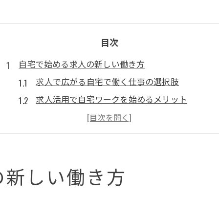
目次
自宅で始める求人の新しい働き方
求人で広がる自宅で働く仕事の選択肢
求人活用で自宅ワークを始めるメリット
家で出来る仕事人気ベスト10と求人の特徴
ハローワークやネット求人で探す在宅ワーク
求人で実現する理想の自宅ワーク生活
の新しい働き方
未経験から求人で叶える在宅ワーク
未経験歓迎の求人で在宅ワークに挑戦する方法
求人から始める自宅シール貼りなどの仕事