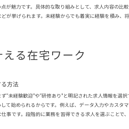
求人で見つける高収入在宅ワークの選び方
い点が魅力です。具体的な取り組みとして、求人内容の比
求人を比較して副収入アップを実現する法
などが挙げられます。未経験からでも着実に経験を積み、
叶える在宅ワーク
する方法
ず“未経験歓迎”や“研修あり”と明記された求人情報を選
心して始められるからです。例えば、データ入力やカスタ
な仕事です。段階的に業務を習得できる求人を選ぶことで