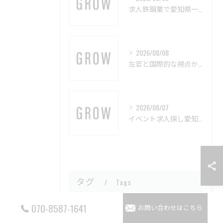
求人鉄鋼業で愛知県一宮市北設楽郡設楽町の働き方とキャリアアップを詳しく解説
2026/08/08
左官と国際的な視点からみる愛知県の業界構造と信頼できる組織の特徴
2026/08/07
イベント求人探し愛知県で単発や未経験OKの仕事を効率よく見つける方法
タグ
Tags
070-8587-1641
お問い合わせはこちら
求人
愛知
左官
オシャレ