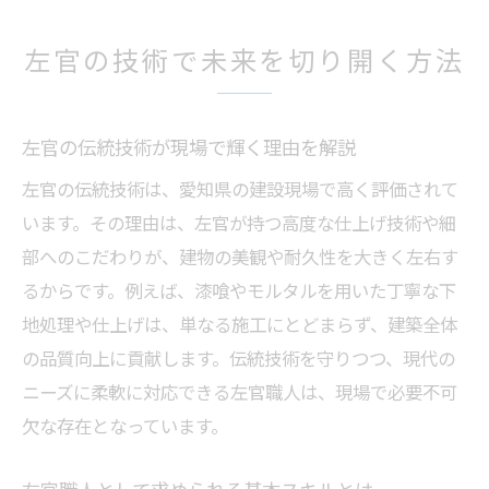
愛知県で活躍する左官が持つ強みとは何か
左官の技術力を高める現場経験の重要性
左官の技術で未来を切り開く方法
コンクリート施工に強い職人を目指して
左官の視点で見るコンクリート施工の極意
左官の伝統技術が現場で輝く理由を解説
コンクリートと左官の技術が融合する現場
左官の伝統技術は、愛知県の建設現場で高く評価されて
左官職人が知っておきたい施工管理の基礎
います。その理由は、左官が持つ高度な仕上げ技術や細
コンクリート施工に強くなるための左官学
部へのこだわりが、建物の美観や耐久性を大きく左右す
習法
るからです。例えば、漆喰やモルタルを用いた丁寧な下
左官技術で差がつくコンクリートの品質向
地処理や仕上げは、単なる施工にとどまらず、建築全体
上
の品質向上に貢献します。伝統技術を守りつつ、現代の
愛知県で左官キャリアアップを実現
ニーズに柔軟に対応できる左官職人は、現場で必要不可
左官キャリアアップを叶える現場選びのポ
欠な存在となっています。
イント