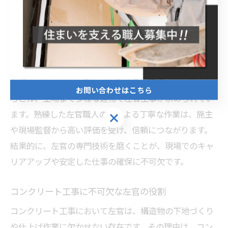
左官の専門技術が現場で重視される理由
左官の専門技術は、現場での品質や安全性に直結する重
要な要素です。その理由は、コンクリート下地の精度や
仕上がりの美しさが、建物全体の耐久性や価値に大きく
影響するためです。例えば、愛知県の現場では、住宅か
お問い合わせはこちら
らビル、工場まで多様な建物で左官工事が求められてい
ます。熟練した左官職人の手による丁寧な作業は、施主
お問い合わせはこちら
や現場監督から高い評価を受け、信頼につながります。
結果的に、左官の専門技術を磨くことが、現場でのキャ
リアアップや安定した仕事の確保に不可欠です。
コンクリート工事に不可欠な左官の役割
コンクリート工事において左官は、構造物の下地づくり
や仕上げ作業に欠かせない存在です。その理由は、コン