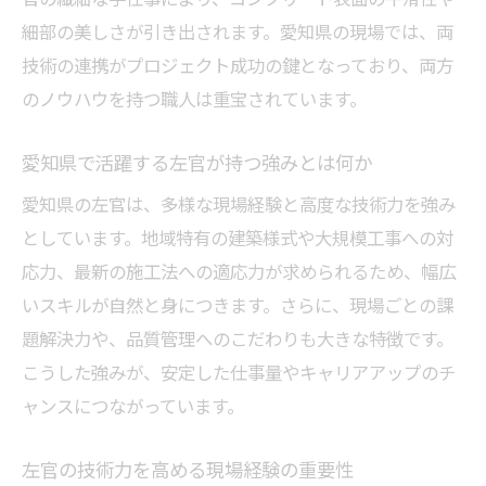
細部の美しさが引き出されます。愛知県の現場では、両
コンクリート施工の新技術を左官に活かす
技術の連携がプロジェクト成功の鍵となっており、両方
コツ
のノウハウを持つ職人は重宝されています。
左官職人が現場で技術革新に対応する方法
最新技術に強い左官が評価を高める理由
愛知県で活躍する左官が持つ強みとは何か
コンクリート左官のスキルアップ勉強法
愛知県の左官は、多様な現場経験と高度な技術力を強み
左官工事の現場経験が強みになる理由
としています。地域特有の建築様式や大規模工事への対
現場経験が左官職人の信頼につながる理由
応力、最新の施工法への適応力が求められるため、幅広
左官工事で培う現場対応力の重要性を解説
いスキルが自然と身につきます。さらに、現場ごとの課
コンクリート左官の経験値が評価を左右す
題解決力や、品質管理へのこだわりも大きな特徴です。
る
こうした強みが、安定した仕事量やキャリアアップのチ
ャンスにつながっています。
左官現場で身につく応用力と実践力の関係
経験豊富な左官がチームで発揮する力とは
左官の技術力を高める現場経験の重要性