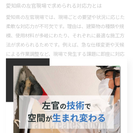
愛知県の左官現場で求められる対応力とは
愛知県の左官現場では、現場ごとの要望や状況に応じた
柔軟な対応力が不可欠です。理由は、建築物の種類や規
模、使用材料が多岐にわたり、それぞれに最適な施工方
法が求められるためです。例えば、急な仕様変更や天候
による作業調整など、現場で発生する課題に即座に対応
できる職人は、信頼される存在となります。日々の経験
を通じて、臨機応変な判断力とコミュニケーション力を
磨くことが重要です。
現場で求められる左官の専門性と
は