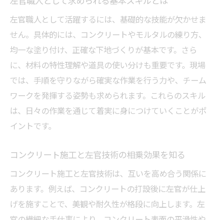
左官職人として求められる基本スキルとは
愛知県で評価される左官職人の特徴とは
コンクリート現場で左官が重視される背景
左官職人として活躍するには、基礎的な技能が欠かせま
せん。具体的には、コンクリートやモルタルの練り方、
左官キャリア形成に役立つ実践的アドバイ
均一な塗り付け、正確な下地づくりが基本です。さら
ス
に、材料の特性理解や道具の使い分けも重要です。現場
愛知県の左官現場で求められる対応力とは
では、手順を守りながら確実な作業を行う力や、チーム
現場で求められる左官の専門性とは
ワークを発揮する姿勢も求められます。これらのスキル
左官の専門技術が現場で重視される理由
は、日々の作業を通じて着実に身につけていくことがポ
コンクリート工事に不可欠な左官の役割
イントです。
左官職人の専門性を高める勉強法を紹介
愛知県現場で活かす左官の実践知識
コンクリート施工と左官技術の相乗効果を知る
専門性を磨く左官の現場コミュニケーショ
コンクリート施工と左官技術は、互いを高め合う関係に
ン
あります。例えば、コンクリートの打設後に左官が仕上
最新コンクリート技術を習得する秘訣
げを施すことで、美観や耐久性が格段に向上します。左
官の繊細な手仕事により、コンクリート表面の平滑性や
左官が知っておきたい最新技術の動向